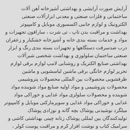
آرایش صورت
آرایشی و بهداشتی
آشپزخانه
آهن آلات
ساختمانی و فلزات صنعتی و معدنی
ابزارآلات صنعتی
الکترونیک و لوازم جانبی
اکسسوری موبایل و کامپیوتر
بهداشت و مراقبت بدن
تاپ ، تی شرت ، سارافون
تجهیزات و
مواد و خدمات بسته بندی
خانه و آشپزخانه
خشکبار و زعفران
درب ضدسرقت
دستگاهها و تجهیزات بسته بندی
رنگ و ابزار
صنعتی
ساختمان
سلولوزی و بهداشت شخصی
شیرآلات
بهداشتی
صنایع الکتریک و روشنایی
لامپ
لوازم برقی
لوازم
تحریر
لوازم خانگی برقی
ماشین لباسشویی و ماشین
ظرفشویی
محصولات بین المللی
محصولات پتروشیمی
محصولات پتروشیمی و مواد اولیه صنایع
مواد شوینده
مواد
شوینده و محصولات سلولزی
مواد غذایی و خوراکی
مواد
غذایی و خوراکی
مواد غذایی و سوپرمارکتی
موبایل و کامپیوتر
میلگرد
نوشیدنی
پوشاک بچه گانه و نوزادی
پوشاک
تولیدکنندگان بین لمللی
پوشاک زنانه
چینی بهداشتی
کاشی و
سرامیک
کتاب و نوشت افزار
کرم و مراقبت پوست
کولر ،