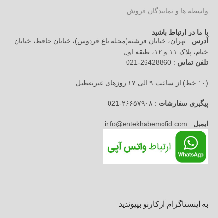
واسطه ها و نمایندگان فروش
با ما در ارتباط باشید
آدرس
: تهران، خیابان فرشته(محله باغ فردوس)، خیابان حافظ، خیابان
خیام، پلاک ۱۱ و ۱۲، طبقه اول
تلفن تماس
: 26428860-021
(۱۰ خط) از ساعت ۹ الی ۱۷ روزهای غیرتعطیل
پیگیری سفارشات
: ۲۶۶۵۷۹۰۸-021
ایمیل
: info@entekhabemofid.com
به اینستاگرام آرکارنو بپیوندید