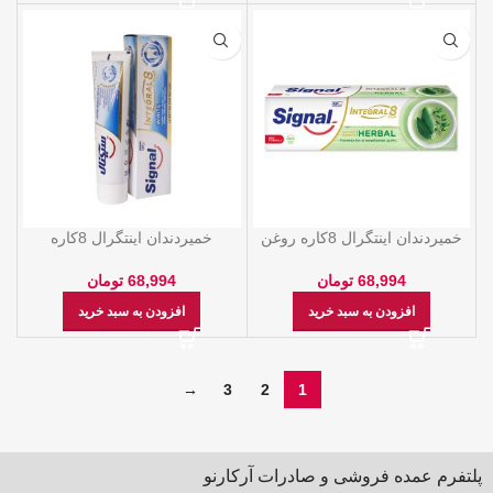
خمیردندان اینتگرال 8کاره روغن
خمیردندان اینتگرال 8کاره
مریم گلی و آویشن سیگنال
سفیدکننده p سیگنال
68,994
تومان
68,994
تومان
افزودن به سبد خرید
افزودن به سبد خرید
→
3
2
1
پلتفرم عمده فروشی و صادرات آرکارنو