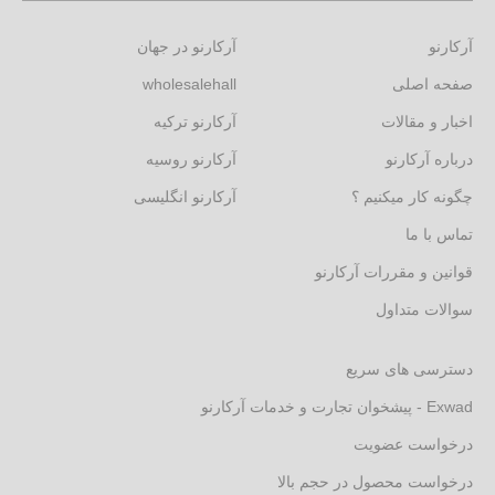
آرکارنو
آرکارنو در جهان
صفحه اصلی
wholesalehall
اخبار و مقالات
آرکارنو ترکیه
درباره آرکارنو
آرکارنو روسیه
چگونه کار میکنیم ؟
آرکارنو انگلیسی
تماس با ما
قوانین و مقررات آرکارنو
سوالات متداول
دسترسی های سریع
Exwad - پیشخوان تجارت و خدمات آرکارنو
درخواست عضویت
درخواست محصول در حجم بالا