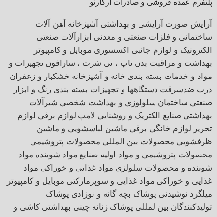
پلتفرم عمده فروشی و صادرات آرکارنو
آرایش صورت
آرایشی و بهداشتی
آشپزخانه
آهن آلات
ساختمانی و فلزات صنعتی و معدنی
ابزارآلات صنعتی
الکترونیک و لوازم جانبی
اکسسوری موبایل و کامپیوتر
بهداشت و مراقبت بدن
تاپ ، تی شرت ، سارافون
تجهیزات و
مواد و خدمات بسته بندی
خانه و آشپزخانه
خشکبار و زعفران
درب ضدسرقت
دستگاهها و تجهیزات بسته بندی
رنگ و ابزار
صنعتی
ساختمان
سلولوزی و بهداشت شخصی
شیرآلات
بهداشتی
صنایع الکتریک و روشنایی
لامپ
لوازم برقی
لوازم
تحریر
لوازم خانگی برقی
ماشین لباسشویی و ماشین
ظرفشویی
محصولات بین المللی
محصولات پتروشیمی
محصولات پتروشیمی و مواد اولیه صنایع
مواد شوینده
مواد
شوینده و محصولات سلولزی
مواد غذایی و خوراکی
مواد
غذایی و خوراکی
مواد غذایی و سوپرمارکتی
موبایل و کامپیوتر
میلگرد
نوشیدنی
پوشاک بچه گانه و نوزادی
پوشاک
تولیدکنندگان بین لمللی
پوشاک زنانه
چینی بهداشتی
کاشی و