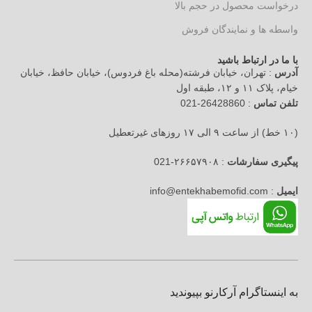
درخواست محصول در حجم بالا
واسطه ها و نمایندگان فروش
با ما در ارتباط باشید
آدرس
: تهران، خیابان فرشته(محله باغ فردوس)، خیابان حافظ، خیابان
خیام، پلاک ۱۱ و ۱۲، طبقه اول
تلفن تماس
: 26428860-021
(۱۰ خط) از ساعت ۹ الی ۱۷ روزهای غیرتعطیل
پیگیری سفارشات
: ۲۶۶۵۷۹۰۸-021
ایمیل
: info@entekhabemofid.com
به اینستاگرام آرکارنو بپیوندید