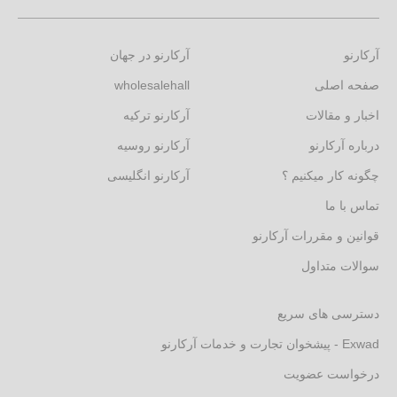
آرکارنو
آرکارنو در جهان
صفحه اصلی
wholesalehall
اخبار و مقالات
آرکارنو ترکیه
درباره آرکارنو
آرکارنو روسیه
چگونه کار میکنیم ؟
آرکارنو انگلیسی
تماس با ما
قوانین و مقررات آرکارنو
سوالات متداول
دسترسی های سریع
Exwad - پیشخوان تجارت و خدمات آرکارنو
درخواست عضویت