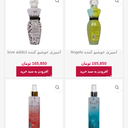
اسپری خوشبو کننده Angelo
اسپری خوشبو کننده love addict
dream طرح بدن 250 میل برند
طرح بدن 250 میل برند سی گل
سی گل
165,850
تومان
165,850
تومان
افزودن به سبد خرید
افزودن به سبد خرید