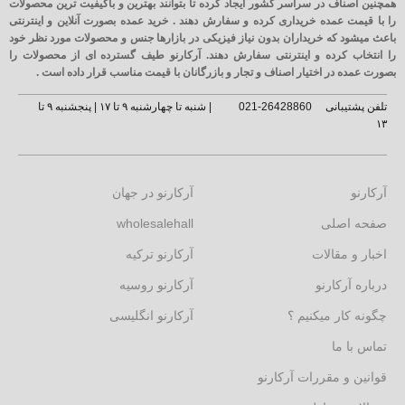
همچنین اصناف در سراسر کشور ایجاد کرده تا بتوانند بهترین و باکیفیت ترین محصولات
را با قیمت عمده خریداری کرده و سفارش دهند . خرید عمده بصورت آنلاین و اینترنتی
باعث میشود که خریداران بدون نیاز فیزیکی در بازارها جنس و محصولات مورد نظر خود
را انتخاب کرده و اینترنتی سفارش دهند. آرکارنو طیف گسترده ای از محصولات را
بصورت عمده در اختیار اصناف و تجار و بازرگانان با قیمت مناسب قرار داده است .
تلفن پشتیبانی
26428860-021
| شنبه تا چهارشنبه ۹ تا ۱۷ | پنجشنبه ۹ تا
۱۳
آرکارنو
آرکارنو در جهان
صفحه اصلی
wholesalehall
اخبار و مقالات
آرکارنو ترکیه
درباره آرکارنو
آرکارنو روسیه
چگونه کار میکنیم ؟
آرکارنو انگلیسی
تماس با ما
قوانین و مقررات آرکارنو