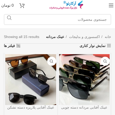
0
تومان
خانه
اکسسوری و بدلیجات
عینک مردانه
Showing all 15 results
نمایش نوار کناری
فیلتر ها
عينک آفتابی مردانه دسته چوبی
عینک آفتابی پلاریزه دسته نشکن
لولا فلزی