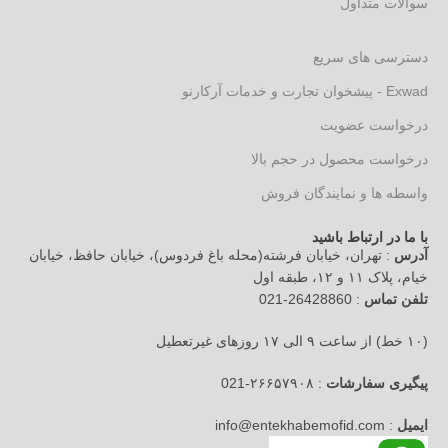
سوالات متداول
دسترسی های سریع
Exwad - پیشخوان تجارت و خدمات آرکارنو
درخواست عضویت
درخواست محصول در حجم بالا
واسطه ها و نمایندگان فروش
با ما در ارتباط باشید
آدرس
: تهران، خیابان فرشته(محله باغ فردوس)، خیابان حافظ، خیابان
خیام، پلاک ۱۱ و ۱۲، طبقه اول
تلفن تماس
: 26428860-021
(۱۰ خط) از ساعت ۹ الی ۱۷ روزهای غیرتعطیل
پیگیری سفارشات
: ۲۶۶۵۷۹۰۸-021
ایمیل
: info@entekhabemofid.com