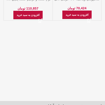
گرمي C-Rain
70,424
تومان
110,857
تومان
افزودن به سبد خرید
افزودن به سبد خرید