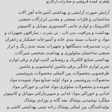
پلتفرم عمده فروشی و صادرات آرکارنو
آرایش صورت
آرایشی و بهداشتی
آشپزخانه
آهن آلات
ساختمانی و فلزات صنعتی و معدنی
ابزارآلات صنعتی
الکترونیک و لوازم جانبی
اکسسوری موبایل و کامپیوتر
بهداشت و مراقبت بدن
تاپ ، تی شرت ، سارافون
تجهیزات و
مواد و خدمات بسته بندی
خانه و آشپزخانه
خشکبار و زعفران
درب ضدسرقت
دستگاهها و تجهیزات بسته بندی
رنگ و ابزار
صنعتی
ساختمان
سلولوزی و بهداشت شخصی
شیرآلات
بهداشتی
صنایع الکتریک و روشنایی
لامپ
لوازم برقی
لوازم
تحریر
لوازم خانگی برقی
ماشین لباسشویی و ماشین
ظرفشویی
محصولات بین المللی
محصولات پتروشیمی
محصولات پتروشیمی و مواد اولیه صنایع
مواد شوینده
مواد
شوینده و محصولات سلولزی
مواد غذایی و خوراکی
مواد
غذایی و خوراکی
مواد غذایی و سوپرمارکتی
موبایل و کامپیوتر
میلگرد
نوشیدنی
پوشاک بچه گانه و نوزادی
پوشاک
تولیدکنندگان بین لمللی
پوشاک زنانه
چینی بهداشتی
کاشی و