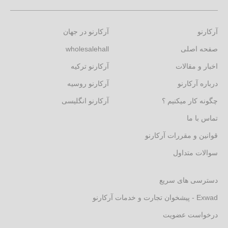
آرکارنو
آرکارنو در جهان
صفحه اصلی
wholesalehall
اخبار و مقالات
آرکارنو ترکیه
درباره آرکارنو
آرکارنو روسیه
چگونه کار میکنیم ؟
آرکارنو انگلیسی
تماس با ما
قوانین و مقررات آرکارنو
سوالات متداول
دسترسی های سریع
Exwad - پیشخوان تجارت و خدمات آرکارنو
درخواست عضویت