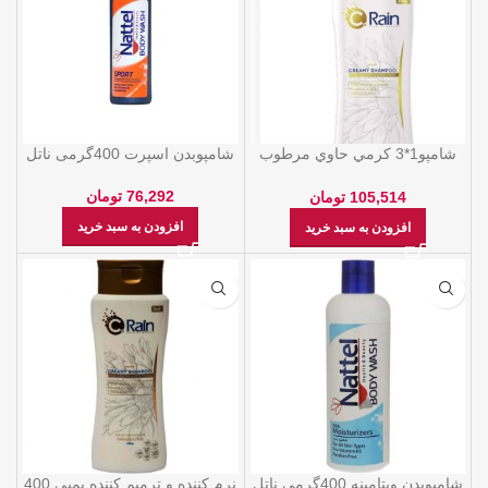
شامپو1*3 كرمي حاوي مرطوب
شامپوبدن اسپرت 400گرمی ناتل
كننده مناسب موهاي رنگ
شده400 گرمي C-Rain
76,292
تومان
105,514
تومان
افزودن به سبد خرید
افزودن به سبد خرید
شامپوبدن ویتامینه 400گرمی ناتل
نرم كننده و ترميم كننده پمپي 400