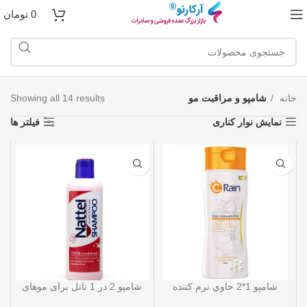
0
تومان
خانه
شامپو و مراقبت مو
Showing all 14 results
نمایش نوار کناری
فیلتر ها
شامپو 1*2 حاوي نرم كننده
شامپو 2 در 1 ناتل برای موهای
مناسب موهاي خشك 400 گرمي
زبر و رنگ شده 400 گرمی