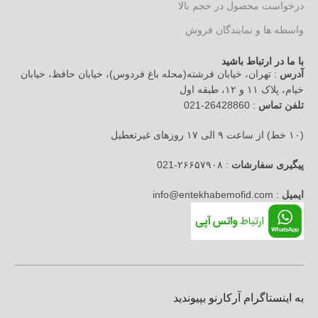
درخواست محصول در حجم بالا
واسطه ها و نمایندگان فروش
با ما در ارتباط باشید
آدرس
: تهران، خیابان فرشته(محله باغ فردوس)، خیابان حافظ، خیابان
خیام، پلاک ۱۱ و ۱۲، طبقه اول
تلفن تماس
: 26428860-021
(۱۰ خط) از ساعت ۹ الی ۱۷ روزهای غیرتعطیل
پیگیری سفارشات
: ۲۶۶۵۷۹۰۸-021
ایمیل
: info@entekhabemofid.com
به اینستاگرام آرکارنو بپیوندید