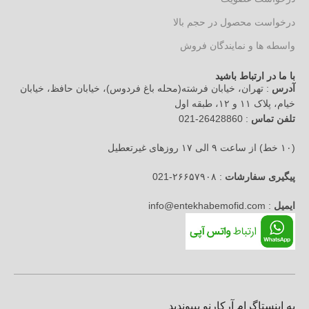
درخواست محصول در حجم بالا
واسطه ها و نمایندگان فروش
با ما در ارتباط باشید
آدرس
: تهران، خیابان فرشته(محله باغ فردوس)، خیابان حافظ، خیابان
خیام، پلاک ۱۱ و ۱۲، طبقه اول
تلفن تماس
: 26428860-021
(۱۰ خط) از ساعت ۹ الی ۱۷ روزهای غیرتعطیل
پیگیری سفارشات
: ۲۶۶۵۷۹۰۸-021
ایمیل
: info@entekhabemofid.com
به اینستاگرام آرکارنو بپیوندید