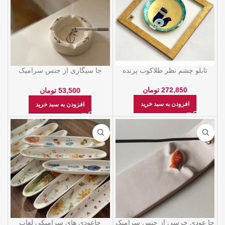
تابلو چشم نظر طلاکوب پرنده
جا سیگاری از جنس سراميک
لعاب خورده
272,850
تومان
53,500
تومان
افزودن به سبد خرید
افزودن به سبد خرید
جا عودی خرسی از جنس سراميک
جاعودی های سرامیکی لعاب