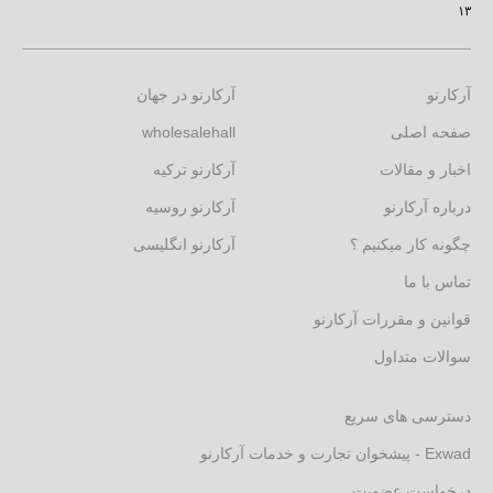
۱۳
آرکارنو
آرکارنو در جهان
صفحه اصلی
wholesalehall
اخبار و مقالات
آرکارنو ترکیه
درباره آرکارنو
آرکارنو روسیه
چگونه کار میکنیم ؟
آرکارنو انگلیسی
تماس با ما
قوانین و مقررات آرکارنو
سوالات متداول
دسترسی های سریع
Exwad - پیشخوان تجارت و خدمات آرکارنو
درخواست عضویت