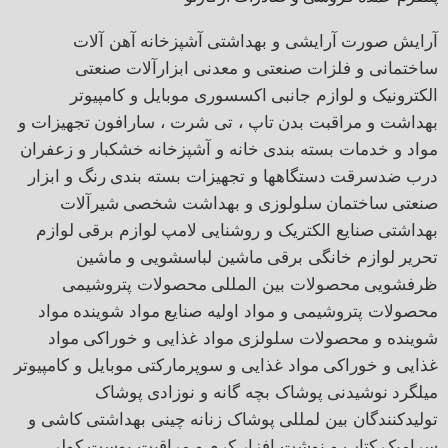
آرایش صورت
آرایشی و بهداشتی
آشپزخانه
آهن آلات
ساختمانی و فلزات صنعتی و معدنی
ابزارآلات صنعتی
الکترونیک و لوازم جانبی
اکسسوری موبایل و کامپیوتر
بهداشت و مراقبت بدن
تاپ ، تی شرت ، سارافون
تجهیزات و
مواد و خدمات بسته بندی
خانه و آشپزخانه
خشکبار و زعفران
درب ضدسرقت
دستگاهها و تجهیزات بسته بندی
رنگ و ابزار
صنعتی
ساختمان
سلولوزی و بهداشت شخصی
شیرآلات
بهداشتی
صنایع الکتریک و روشنایی
لامپ
لوازم برقی
لوازم
تحریر
لوازم خانگی برقی
ماشین لباسشویی و ماشین
ظرفشویی
محصولات بین المللی
محصولات پتروشیمی
محصولات پتروشیمی و مواد اولیه صنایع
مواد شوینده
مواد
شوینده و محصولات سلولزی
مواد غذایی و خوراکی
مواد
غذایی و خوراکی
مواد غذایی و سوپرمارکتی
موبایل و کامپیوتر
میلگرد
نوشیدنی
پوشاک بچه گانه و نوزادی
پوشاک
تولیدکنندگان بین لمللی
پوشاک زنانه
چینی بهداشتی
کاشی و
سرامیک
کتاب و نوشت افزار
کرم و مراقبت پوست
کولر ،