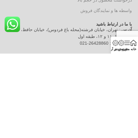
درخواست محصول در حجم بالا
واسطه ها و نمایندگان فروش
با ما در ارتباط باشید
آدرس
: تهران، خیابان فرشته(محله باغ فردوس)، خیابان حافظ، خیابان
خیام، پلاک ۱۱ و ۱۲، طبقه اول
تلفن تماس
: 26428860-021
خانه
منو
دسته بندی
فروش در آرکارنو
(۱۰ خط) از ساعت ۹ الی ۱۷ روزهای غیرتعطیل
پیگیری سفارشات
: ۲۶۶۵۷۹۰۸-021
ایمیل
: info@entekhabemofid.com
به اینستاگرام آرکارنو بپیوندید