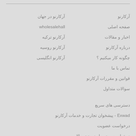
آرکارنو
آرکارنو در جهان
صفحه اصلی
wholesalehall
اخبار و مقالات
آرکارنو ترکیه
درباره آرکارنو
آرکارنو روسیه
چگونه کار میکنیم ؟
آرکارنو انگلیسی
تماس با ما
قوانین و مقررات آرکارنو
سوالات متداول
دسترسی های سریع
Exwad - پیشخوان تجارت و خدمات آرکارنو
درخواست عضویت