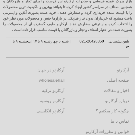
بازار بزرگ عمده فروشی و صادرات آرکارنو این فرصت را برای تجار و بازرگانان و
همچنین اصناف در سراسر کشور ایجاد کرده تا بتوانند بهترین و باکیفیت ترین محصولات
را با قیمت عمده خریداری کرده و سفارش دهند . خرید عمده بصورت آنلاین و اینترنتی
باعث میشود که خریداران بدون نیاز فیزیکی در بازارها جنس و محصولات مورد نظر خود
را انتخاب کرده و اینترنتی سفارش دهند. آرکارنو طیف گسترده ای از محصولات را
بصورت عمده در اختیار اصناف و تجار و بازرگانان با قیمت مناسب قرار داده است .
تلفن پشتیبانی
26428860-021
| شنبه تا چهارشنبه ۹ تا ۱۷ | پنجشنبه ۹ تا
۱۳
آرکارنو
آرکارنو در جهان
صفحه اصلی
wholesalehall
اخبار و مقالات
آرکارنو ترکیه
درباره آرکارنو
آرکارنو روسیه
چگونه کار میکنیم ؟
آرکارنو انگلیسی
تماس با ما
قوانین و مقررات آرکارنو