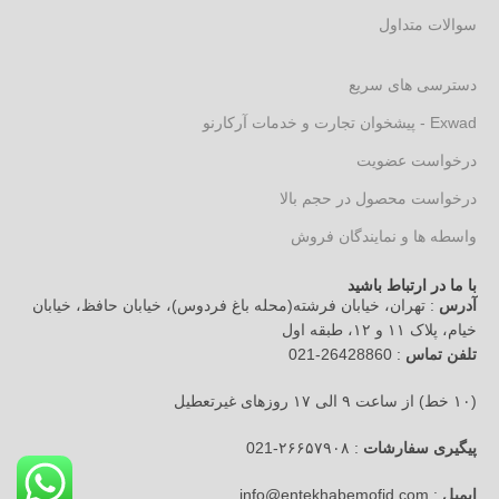
سوالات متداول
دسترسی های سریع
Exwad - پیشخوان تجارت و خدمات آرکارنو
درخواست عضویت
درخواست محصول در حجم بالا
واسطه ها و نمایندگان فروش
با ما در ارتباط باشید
آدرس
: تهران، خیابان فرشته(محله باغ فردوس)، خیابان حافظ، خیابان
خیام، پلاک ۱۱ و ۱۲، طبقه اول
تلفن تماس
: 26428860-021
(۱۰ خط) از ساعت ۹ الی ۱۷ روزهای غیرتعطیل
پیگیری سفارشات
: ۲۶۶۵۷۹۰۸-021
ایمیل
: info@entekhabemofid.com