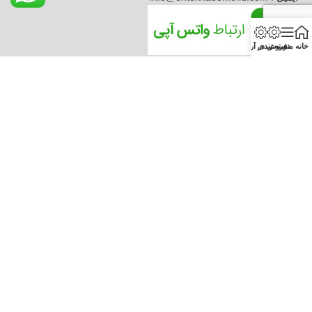
خانه
منو
دسته بندی
فروش در آرکارنو
به اینستاگرام آرکارنو بپیوندید
اینستاگرام آرکارنو
به جمع تامین کنندگان آرکارنو
آگهی در EXWAD
بپیوندید
اگر واسطه فروش هستید یا محصول یا
محصولاتی رو بصورت موقت در انبار
اگر تولیدکننده یا واردکننده اصلی
دارید، میتوانید محصول خود را اینجا آگهی
محصولی هستید، میتوانید با ثبت
کنید
درخواست عضویت در آرکارنو محصولات