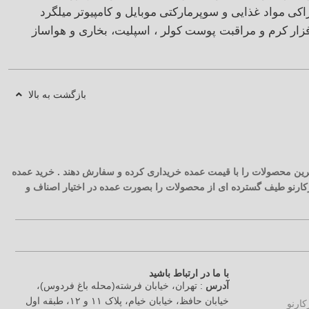
اکی
مواد غذایی و سوپرمارکتی
موبایل و کامپیوتر
میلگرد
زار
کرم و مراقبت پوست
کولر ، اسپلیت، بخاری و هواساز
بازگشت به بالا
 ترین محصولات را با قیمت عمده خریداری کرده و سفارش دهند . خرید عمده
آرکارنو طیف گسترده ای از محصولات را بصورت عمده در اختیار اصناف و
با ما در ارتباط باشید
آدرس
: تهران، خیابان فرشته(محله باغ فردوس)،
خیابان حافظ، خیابان خیام، پلاک ۱۱ و ۱۲، طبقه اول