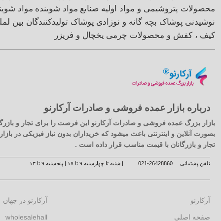
محصولات پتروشیمی و مواد اولیه صنایع
مواد شوینده
مواد شوی
نوشیدنی
پوشاک بچه گانه و نوزادی
پوشاک تولیدکنندگان بین لمل
کیف ، کفش و محصولات چرمی
یخچال و فریزر
درباره بازار عمده فروشی و صادرات آرکارنو
بازار بزرگ عمده فروشی و صادرات آرکارنو این فرصت را برای تجار و بازرگا
بصورت آنلاین و اینترنتی باعث میشود که خریداران بدون نیاز فیزیکی در با
تجار و بازرگانان با قیمت مناسب قرار داده است .
تلفن پشتیبانی
26428860-021
| شنبه تا چهارشنبه ۹ تا ۱۷ | پنجشنبه ۹ تا ۱۳
آرکارنو
آرکارنو در جهان
صفحه اصلی
wholesalehall