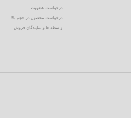
درخواست عضویت
درخواست محصول در حجم بالا
واسطه ها و نمایندگان فروش
آگهی در EXWAD