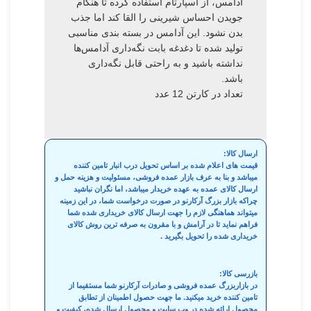
ادامس، از آسپارتام استفاده کرده تا هنگام
جویدن احساس شیرینی را القا کند اما جذب
بدن نشود. این آدامس در بسته بندی مناسبی
تولید شده تا دغدغه بابت نگه‌داری آدامس‌ها
نداشته باشید و به راحتی قابل نگه‌داری
باشد.
تعداد در کارتن 12 عدد
ارسال کالا:
قیمت های اعلام شده بر اساس تحویل درب انبار تامین کننده
میباشد و بنا به عرف بازار عمده فروشی، مسئولیت و هزینه حمل و
ارسال کالای عمده به عهده خریدار میباشد، اما نگران نباشید
چراکه بازار بزرگ آرکارنو در صورت درخواست شما، در این زمینه
میتواند هماهنگی لازم را جهت ارسال کالای خریداری شده شما
فراهم نماید تا در آرامش و با مقرون به صرفه ترین روش کالای
خریداری شده را تحویل بگیرید .
بازرسی کالا:
در بازاربزرگ عمده فروشی و صادرات آرکارنو شما مستقیما از
تامین کننده خرید میکنید. ما جهت حصول اطمینان از تطابق
محصول ارائه شده در وب سایت و محصول ارسال شده، کیفیت و