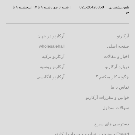
تلفن پشتیبانی
26428860-021
| شنبه تا چهارشنبه ۹ تا ۱۷ | پنجشنبه ۹ تا
۱۳
آرکارنو
آرکارنو در جهان
صفحه اصلی
wholesalehall
اخبار و مقالات
آرکارنو ترکیه
درباره آرکارنو
آرکارنو روسیه
چگونه کار میکنیم ؟
آرکارنو انگلیسی
تماس با ما
قوانین و مقررات آرکارنو
سوالات متداول
دسترسی های سریع
Exwad - پیشخوان تجارت و خدمات آرکارنو