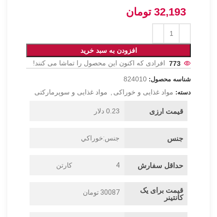
32,193
تومان
افزودن به سبد خرید
773
افرادی که اکنون این محصول را تماشا می کنند!
824010
شناسه محصول:
مواد غذایی و خوراکی
,
مواد غذایی و سوپرمارکتی
دسته:
قیمت ارزی
0.23 دلار
جنس
جنس:خوراکي
حداقل سفارش
4
کارتن
قیمت برای یک
30087 تومان
کانتینر