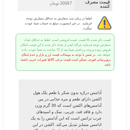
قیمت مصرف
30087 تومان
کننده
لطفا در زمان ثبت سفارش به حداقل سفارش توجه
فرمایید . در غیر اینصورت مبلغ به حساب شما عودت
میگردد
قیمت ذکر شده بالا قیمت عمده فروشی است. لطفا به حداقل تعداد
سفارش توجه فرمایید چراکه کمتر از تعداد ذکر شده با این قیمت امکان
فروش نبوده و وجه پرداختی شما بعد از 72 ساعت به شما عودت داده
خواهد شد.
در ضمن با توجه به نوسانات قیمت ارز و بازار و عدم امکان
بروزرسانی فوری، ممکن است قیمت برخی کالاها تغییرات جزیی داشته
باشد .
آدامس دراژه بدون شکر با طعم بلک هول
اکشن دارای طعم و مزه جذابی در بین
آدامس‌های اکشن است که 30 گرم وزن
دارد و فاقد قند، چربی، نمک و اسیدهای
چرب ترانس است که این آدامس را به یک
ادامس متمایز تبدیل می‌کند. اکشن در این