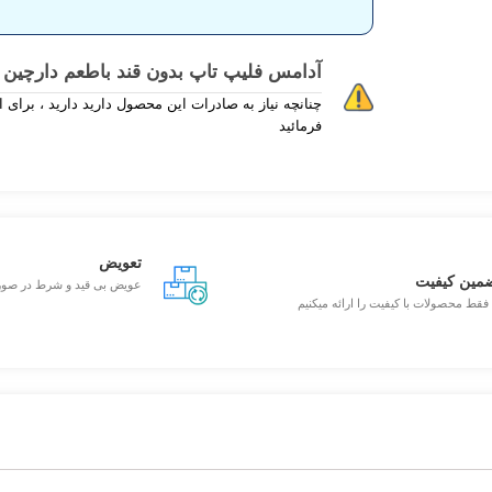
آدامس فلیپ تاپ بدون قند باطعم دارچین
فرمائید
تعویض
مین کیفیت
عویض بی قید و شرط در صو
 فقط محصولات با کیفیت را ارائه میکنیم