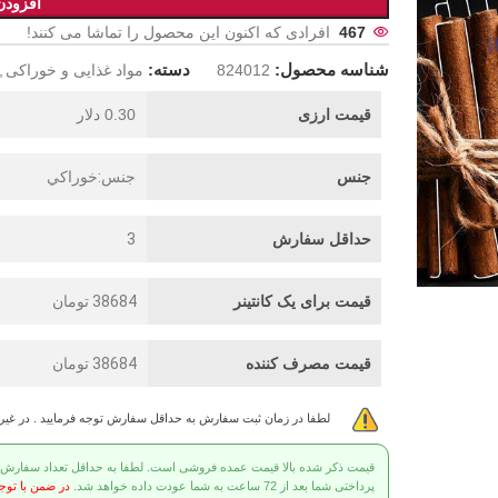
افزودن
467
افرادی که اکنون این محصول را تماشا می کنند!
شناسه محصول:
دسته:
824012
مواد غذایی و خوراکی
,
قیمت ارزی
0.30 دلار
جنس
جنس:خوراکي
حداقل سفارش
3
قیمت برای یک کانتینر
38684 تومان
قیمت مصرف کننده
38684 تومان
لطفا در زمان ثبت سفارش به حداقل سفارش توجه فرمایید . در غی
قیمت ذکر شده بالا قیمت عمده فروشی است. لطفا به حداقل تعداد سفارش توج
پرداختی شما بعد از 72 ساعت به شما عودت داده خواهد شد.
در ضمن با توج