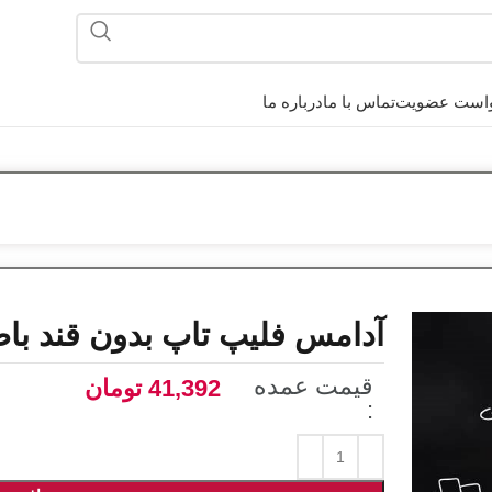
است عضویت
تماس با ما
درباره ما
آدامس فلیپ تاپ بدون قند با
قیمت عمده
41,392
تومان
: