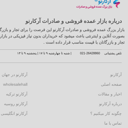
درباره بازار عمده فروشی و صادرات آرکارنو
بازار بزرگ عمده فروشی و صادرات آرکارنو این فرصت را برای تجار و بازرگا
بصورت آنلاین و اینترنتی باعث میشود که خریداران بدون نیاز فیزیکی در با
تجار و بازرگانان با قیمت مناسب قرار داده است .
تلفن پشتیبانی
26428860-021
| شنبه تا چهارشنبه ۹ تا ۱۷ | پنجشنبه ۹ تا ۱۳
آرکارنو
آرکارنو در جهان
صفحه اصلی
wholesalehall
اخبار و مقالات
آرکارنو ترکیه
درباره آرکارنو
آرکارنو روسیه
چگونه کار میکنیم ؟
آرکارنو انگلیسی
تماس با ما