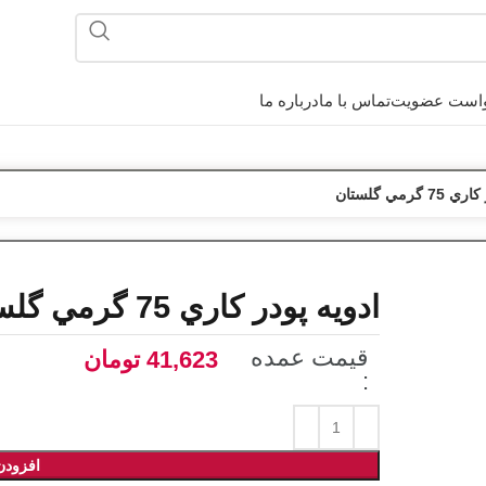
است عضویت
تماس با ما
درباره ما
 گرمي گلستان
ادويه پودر کاري 75 گرمي گلستان
قیمت عمده
41,623
تومان
:
افزودن