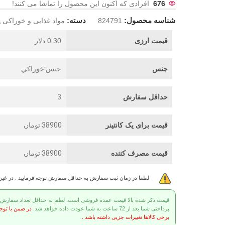
676
افرادی که اکنون این محصول را تماشا می کنند!
شناسه محصول:
دسته:
824791
مواد غذایی و خوراکی
,
قیمت ارزی
0.30 دلار
جنس
جنس:خوراکي
حداقل سفارش
3
قیمت برای یک کانتینر
38900 تومان
قیمت مصرف کننده
38900 تومان
لطفا در زمان ثبت سفارش به حداقل سفارش توجه فرمایید . در غی
قیمت ذکر شده بالا قیمت عمده فروشی است. لطفا به حداقل تعداد سفارش توج
پرداختی شما بعد از 72 ساعت به شما عودت داده خواهد شد.
در ضمن با توج
برخی کالاها تغییرات جزیی داشته باشد .