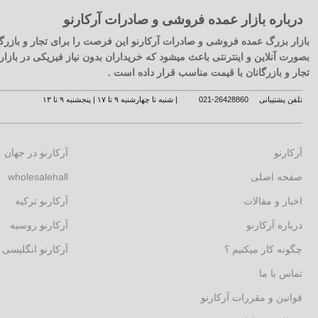
درباره بازار عمده فروشی و صادرات آرکارنو
بازار بزرگ عمده فروشی و صادرات آرکارنو این فرصت را برای تجار و بازرگا
بصورت آنلاین و اینترنتی باعث میشود که خریداران بدون نیاز فیزیکی در با
تجار و بازرگانان با قیمت مناسب قرار داده است .
تلفن پشتیبانی
26428860-021
| شنبه تا چهارشنبه ۹ تا ۱۷ | پنجشنبه ۹ تا ۱۳
آرکارنو
آرکارنو در جهان
صفحه اصلی
wholesalehall
اخبار و مقالات
آرکارنو ترکیه
درباره آرکارنو
آرکارنو روسیه
چگونه کار میکنیم ؟
آرکارنو انگلیسی
تماس با ما
قوانین و مقررات آرکارنو