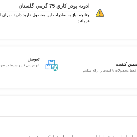
ادويه پودر کاري 75 گرمي گلستان
فرمائید
تعویض
مین کیفیت
عویض بی قید و شرط در صو
 فقط محصولات با کیفیت را ارائه میکنیم
یا صادرات هستید لطفا درخواست را از طریق لینک زیر ثبت نمایید