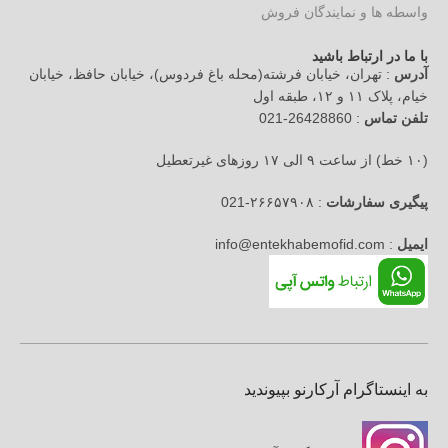
واسطه ها و نمایندگان فروش
با ما در ارتباط باشید
آدرس
: تهران، خیابان فرشته(محله باغ فردوس)، خیابان حافظ، خیابان
خیام، پلاک ۱۱ و ۱۲، طبقه اول
تلفن تماس
: 26428860-021
(۱۰ خط) از ساعت ۹ الی ۱۷ روزهای غیرتعطیل
پیگیری سفارشات
: ۲۶۶۵۷۹۰۸-021
ایمیل
: info@entekhabemofid.com
به اینستاگرام آرکارنو بپیوندید