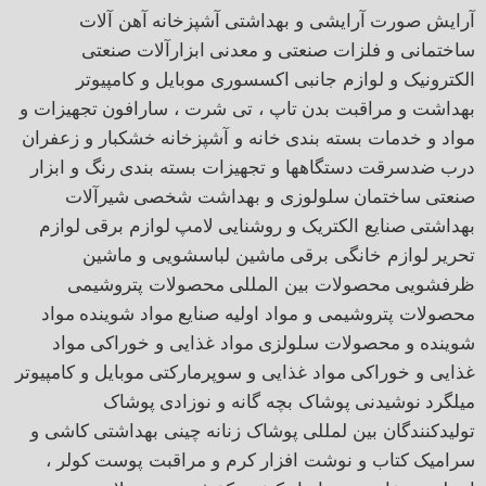
آرایش صورت
آرایشی و بهداشتی
آشپزخانه
آهن آلات
ساختمانی و فلزات صنعتی و معدنی
ابزارآلات صنعتی
الکترونیک و لوازم جانبی
اکسسوری موبایل و کامپیوتر
بهداشت و مراقبت بدن
تاپ ، تی شرت ، سارافون
تجهیزات و
مواد و خدمات بسته بندی
خانه و آشپزخانه
خشکبار و زعفران
درب ضدسرقت
دستگاهها و تجهیزات بسته بندی
رنگ و ابزار
صنعتی
ساختمان
سلولوزی و بهداشت شخصی
شیرآلات
بهداشتی
صنایع الکتریک و روشنایی
لامپ
لوازم برقی
لوازم
تحریر
لوازم خانگی برقی
ماشین لباسشویی و ماشین
ظرفشویی
محصولات بین المللی
محصولات پتروشیمی
محصولات پتروشیمی و مواد اولیه صنایع
مواد شوینده
مواد
شوینده و محصولات سلولزی
مواد غذایی و خوراکی
مواد
غذایی و خوراکی
مواد غذایی و سوپرمارکتی
موبایل و کامپیوتر
میلگرد
نوشیدنی
پوشاک بچه گانه و نوزادی
پوشاک
تولیدکنندگان بین لمللی
پوشاک زنانه
چینی بهداشتی
کاشی و
سرامیک
کتاب و نوشت افزار
کرم و مراقبت پوست
کولر ،