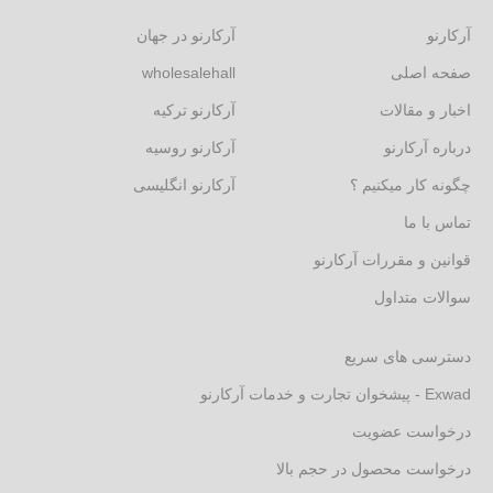
آرکارنو
آرکارنو در جهان
صفحه اصلی
wholesalehall
اخبار و مقالات
آرکارنو ترکیه
درباره آرکارنو
آرکارنو روسیه
چگونه کار میکنیم ؟
آرکارنو انگلیسی
تماس با ما
قوانین و مقررات آرکارنو
سوالات متداول
دسترسی های سریع
Exwad - پیشخوان تجارت و خدمات آرکارنو
درخواست عضویت
درخواست محصول در حجم بالا