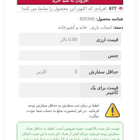
افزودن به سبد خرید
677
افرادی که اکنون این محصول را تماشا می کنند!
825346
شناسه محصول:
اسباب بازی
,
خانه و آشپزخانه
دسته:
قیمت ارزی
0.00 دلار
جنس
حداقل سفارش
3
کارتن
قیمت برای یک
کانتینر
لطفا در زمان ثبت سفارش به حداقل سفارش توجه
فرمایید . در غیر اینصورت مبلغ به حساب شما عودت
میگردد
قیمت ذکر شده بالا قیمت عمده فروشی است. لطفا به حداقل تعداد
سفارش توجه فرمایید چراکه کمتر از تعداد ذکر شده با این قیمت امکان
فروش نبوده و وجه پرداختی شما بعد از 72 ساعت به شما عودت داده