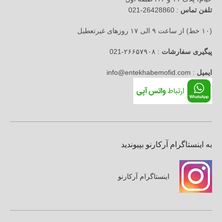
تلفن تماس
: 26428860-021
(۱۰ خط) از ساعت ۹ الی ۱۷ روزهای غیرتعطیل
پیگیری سفارشات
: ۲۶۶۵۷۹۰۸-021
ایمیل
: info@entekhabemofid.com
به اینستاگرام آرکارنو بپیوندید
اینستاگرام آرکارنو