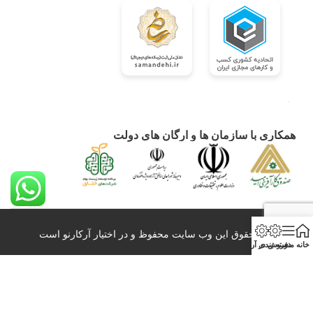
همکاری با سازمان ها و ارگان های دولت
کلیه حقوق این وب سایت محفوظ و در اختیار آرکارنو است
خانه
منو
دسته بندی
فروش در آرکارنو
0098-21-26428860 info@arkarno.com
All Right Reserved – 2020-2024
بازاربزرگ آنلاین عمده فروشی و صادرات آرکارنو