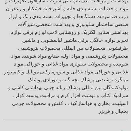
بهداشت و مراقبت بدن
تاپ ، تی شرت ، سارافون
تجهیزات و
مواد و خدمات بسته بندی
خانه و آشپزخانه
خشکبار و زعفران
درب ضدسرقت
دستگاهها و تجهیزات بسته بندی
رنگ و ابزار
صنعتی
ساختمان
سلولوزی و بهداشت شخصی
شیرآلات
بهداشتی
صنایع الکتریک و روشنایی
لامپ
لوازم برقی
لوازم
تحریر
لوازم خانگی برقی
ماشین لباسشویی و ماشین
ظرفشویی
محصولات بین المللی
محصولات پتروشیمی
محصولات پتروشیمی و مواد اولیه صنایع
مواد شوینده
مواد
شوینده و محصولات سلولزی
مواد غذایی و خوراکی
مواد
غذایی و خوراکی
مواد غذایی و سوپرمارکتی
موبایل و کامپیوتر
میلگرد
نوشیدنی
پوشاک بچه گانه و نوزادی
پوشاک
تولیدکنندگان بین لمللی
پوشاک زنانه
چینی بهداشتی
کاشی و
سرامیک
کتاب و نوشت افزار
کرم و مراقبت پوست
کولر ،
اسپلیت، بخاری و هواساز
کیف ، کفش و محصولات چرمی
یخچال و فریزر