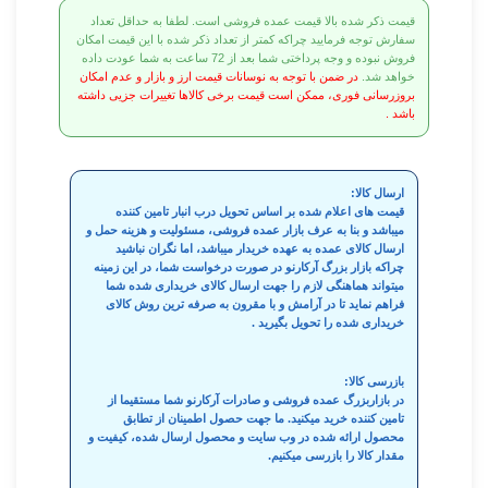
قیمت ذکر شده بالا قیمت عمده فروشی است. لطفا به حداقل تعداد
سفارش توجه فرمایید چراکه کمتر از تعداد ذکر شده با این قیمت امکان
فروش نبوده و وجه پرداختی شما بعد از 72 ساعت به شما عودت داده
خواهد شد.
در ضمن با توجه به نوسانات قیمت ارز و بازار و عدم امکان
بروزرسانی فوری، ممکن است قیمت برخی کالاها تغییرات جزیی داشته
باشد .
ارسال کالا:
قیمت های اعلام شده بر اساس تحویل درب انبار تامین کننده
میباشد و بنا به عرف بازار عمده فروشی، مسئولیت و هزینه حمل و
ارسال کالای عمده به عهده خریدار میباشد، اما نگران نباشید
چراکه بازار بزرگ آرکارنو در صورت درخواست شما، در این زمینه
میتواند هماهنگی لازم را جهت ارسال کالای خریداری شده شما
فراهم نماید تا در آرامش و با مقرون به صرفه ترین روش کالای
خریداری شده را تحویل بگیرید .
بازرسی کالا:
در بازاربزرگ عمده فروشی و صادرات آرکارنو شما مستقیما از
تامین کننده خرید میکنید. ما جهت حصول اطمینان از تطابق
محصول ارائه شده در وب سایت و محصول ارسال شده، کیفیت و
مقدار کالا را بازرسی میکنیم.