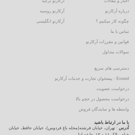
اخبار و مقالات
آرکارنو ترکیه
درباره آرکارنو
آرکارنو روسیه
چگونه کار میکنیم ؟
آرکارنو انگلیسی
تماس با ما
قوانین و مقررات آرکارنو
سوالات متداول
دسترسی های سریع
Exwad - پیشخوان تجارت و خدمات آرکارنو
درخواست عضویت
درخواست محصول در حجم بالا
واسطه ها و نمایندگان فروش
با ما در ارتباط باشید
آدرس
: تهران، خیابان فرشته(محله باغ فردوس)، خیابان حافظ، خیابان
خیام، پلاک ۱۱ و ۱۲، طبقه اول