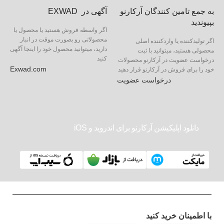
به جمع تامین کنندگان آرکارنو
آگهی در EXWAD
بپیوندید
اگر واسطه فروش هستید یا محصول یا
محصولاتی رو بصورت موقت در انبار
اگر تولیدکننده یا واردکننده اصلی
دارید، میتوانید محصول خود را اینجا آگهی
محصولی هستید، میتوانید با ثبت
کنید
درخواست عضویت در آرکارنو محصولات
Exwad.com
خود را برای فروش در آرکارنو قرار دهید
درخواست عضویت
دانلود اپلیکیشن آرکارنو برای اندروید و iOS
با اطمینان خرید کنید