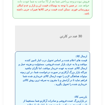
فروش نبوده و وجه پرداختی شما بعد از 72 ساعت به شما عودت داده
خواهد شد.
در ضمن با توجه به نوسانات قیمت ارز و بازار و عدم امکان
بروزرسانی فوری، ممکن است قیمت برخی کالاها تغییرات جزیی داشته
باشد .
30 عدد در کارتن
ارسال کالا:
قیمت های اعلام شده بر اساس تحویل درب انبار تامین کننده
میباشد و بنا به عرف بازار عمده فروشی، مسئولیت و هزینه حمل و
ارسال کالای عمده به عهده خریدار میباشد، اما نگران نباشید
چراکه بازار بزرگ آرکارنو در صورت درخواست شما، در این زمینه
میتواند هماهنگی لازم را جهت ارسال کالای خریداری شده شما
فراهم نماید تا در آرامش و با مقرون به صرفه ترین روش کالای
خریداری شده را تحویل بگیرید .
بازرسی کالا:
در بازاربزرگ عمده فروشی و صادرات آرکارنو شما مستقیما از
تامین کننده خرید میکنید. ما جهت حصول اطمینان از تطابق