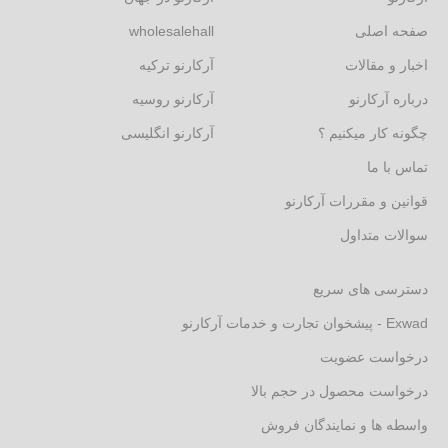
صفحه اصلی
wholesalehall
اخبار و مقالات
آرکارنو ترکیه
درباره آرکارنو
آرکارنو روسیه
چگونه کار میکنیم ؟
آرکارنو انگلیسی
تماس با ما
قوانین و مقررات آرکارنو
سوالات متداول
دسترسی های سریع
Exwad - پیشخوان تجارت و خدمات آرکارنو
درخواست عضویت
درخواست محصول در حجم بالا
واسطه ها و نمایندگان فروش