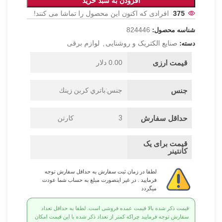
افزودن به سبد خرید
375
افرادی که اکنون این محصول را تماشا می کنند!
824446
شناسه محصول:
صنایع الکتریک و روشنایی
,
لوازم برقی
دسته:
قیمت ارزی
0.00 دلار
جنس
جنس:باتري كربن زينك
حداقل سفارش
3
کارتن
قیمت برای یک
کانتینر
لطفا در زمان ثبت سفارش به حداقل سفارش توجه
فرمایید . در غیر اینصورت مبلغ به حساب شما عودت
میگردد
قیمت ذکر شده بالا قیمت عمده فروشی است. لطفا به حداقل تعداد
سفارش توجه فرمایید چراکه کمتر از تعداد ذکر شده با این قیمت امکان