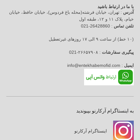
با ما در ارتباط باشید
آدرس
: تهران، خیابان فرشته(محله باغ فردوس)، خیابان حافظ، خیابان
خیام، پلاک ۱۱ و ۱۲، طبقه اول
تلفن تماس
: 26428860-021
(۱۰ خط) از ساعت ۹ الی ۱۷ روزهای غیرتعطیل
پیگیری سفارشات
: ۲۶۶۵۷۹۰۸-021
ایمیل
: info@entekhabemofid.com
به اینستاگرام آرکارنو بپیوندید
اینستاگرام آرکارنو