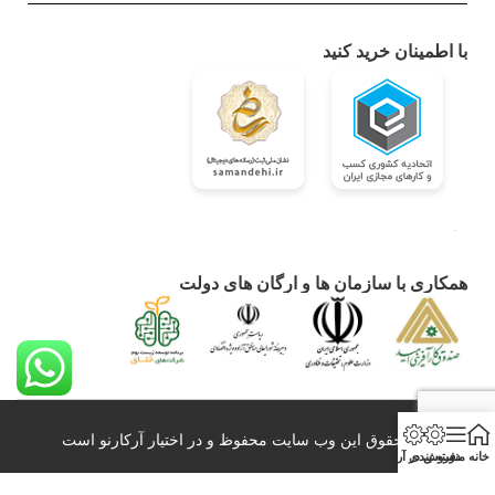
با اطمینان خرید کنید
همکاری با سازمان ها و ارگان های دولت
کلیه حقوق این وب سایت محفوظ و در اختیار آرکارنو است
خانه
منو
دسته بندی
فروش در آرکارنو
0098-21-26428860 info@arkarno.com