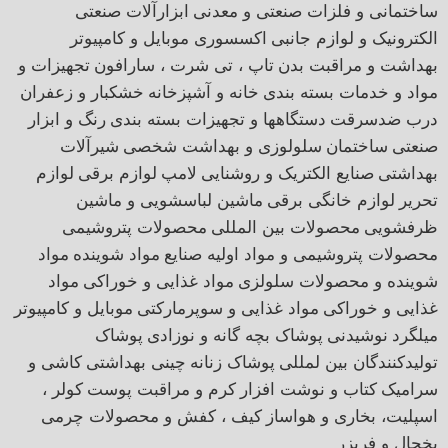
ساختمانی و فلزات صنعتی و معدنی
ابزارآلات صنعتی
الکترونیک و لوازم جانبی
اکسسوری موبایل و کامپیوتر
بهداشت و مراقبت بدن
تاپ ، تی شرت ، سارافون
تجهیزات و
مواد و خدمات بسته بندی
خانه و آشپزخانه
خشکبار و زعفران
درب ضدسرقت
دستگاهها و تجهیزات بسته بندی
رنگ و ابزار
صنعتی
ساختمان
سلولوزی و بهداشت شخصی
شیرآلات
بهداشتی
صنایع الکتریک و روشنایی
لامپ
لوازم برقی
لوازم
تحریر
لوازم خانگی برقی
ماشین لباسشویی و ماشین
ظرفشویی
محصولات بین المللی
محصولات پتروشیمی
محصولات پتروشیمی و مواد اولیه صنایع
مواد شوینده
مواد
شوینده و محصولات سلولزی
مواد غذایی و خوراکی
مواد
غذایی و خوراکی
مواد غذایی و سوپرمارکتی
موبایل و کامپیوتر
میلگرد
نوشیدنی
پوشاک بچه گانه و نوزادی
پوشاک
تولیدکنندگان بین لمللی
پوشاک زنانه
چینی بهداشتی
کاشی و
سرامیک
کتاب و نوشت افزار
کرم و مراقبت پوست
کولر ،
اسپلیت، بخاری و هواساز
کیف ، کفش و محصولات چرمی
یخچال و فریزر