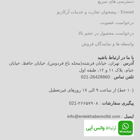
دسترسی های سریع
Exwad - پیشخوان تجارت و خدمات آرکارنو
درخواست عضویت
درخواست محصول در حجم بالا
واسطه ها و نمایندگان فروش
با ما در ارتباط باشید
آدرس
: تهران، خیابان فرشته(محله باغ فردوس)، خیابان حافظ، خیابان
خیام، پلاک ۱۱ و ۱۲، طبقه اول
تلفن تماس
: 26428860-021
(۱۰ خط) از ساعت ۹ الی ۱۷ روزهای غیرتعطیل
پیگیری سفارشات
: ۲۶۶۵۷۹۰۸-021
ایمیل
: info@entekhabemofid.com