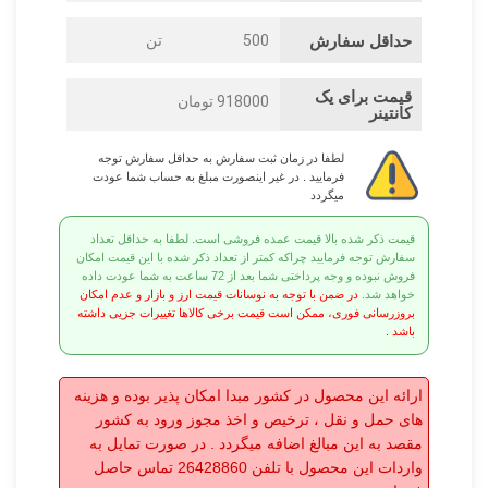
حداقل سفارش
500
تن
قیمت برای یک
918000 تومان
کانتینر
لطفا در زمان ثبت سفارش به حداقل سفارش توجه
فرمایید . در غیر اینصورت مبلغ به حساب شما عودت
میگردد
قیمت ذکر شده بالا قیمت عمده فروشی است. لطفا به حداقل تعداد
سفارش توجه فرمایید چراکه کمتر از تعداد ذکر شده با این قیمت امکان
فروش نبوده و وجه پرداختی شما بعد از 72 ساعت به شما عودت داده
خواهد شد.
در ضمن با توجه به نوسانات قیمت ارز و بازار و عدم امکان
بروزرسانی فوری، ممکن است قیمت برخی کالاها تغییرات جزیی داشته
باشد .
ارائه این محصول در کشور مبدا امکان پذیر بوده و هزینه
های حمل و نقل ، ترخیص و اخذ مجوز ورود به کشور
مقصد به این مبالغ اضافه میگردد . در صورت تمایل به
واردات این محصول با تلفن 26428860 تماس حاصل