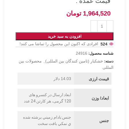
قیمت عمده :
1,964,520
تومان
افزودن به سبد خرید
524
افرادی که اکنون این محصول را تماشا می کنند!
24916
شناسه محصول:
خشکبار (تامین کنندگان بین المللی)
,
محصولات بین
دسته:
المللی
قیمت ارزی
14.03 دلار
ابعاد:ارسال در کنسرو های
ابعاد/ وزن
120 گرمی، هر کارتن 24 عدد
جنس:بادام زميني برشته شده
جنس
ي نمکي بافت سخت