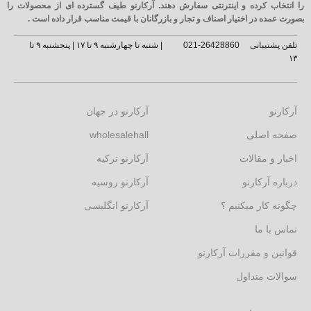
را انتخاب کرده و اینترنتی سفارش دهند. آرکارنو طیف گسترده ای از محصولات را
بصورت عمده در اختیار اصناف و تجار و بازرگانان با قیمت مناسب قرار داده است .
تلفن پشتیبانی
26428860-021
| شنبه تا چهارشنبه ۹ تا ۱۷ | پنجشنبه ۹ تا
۱۳
آرکارنو
آرکارنو در جهان
صفحه اصلی
wholesalehall
اخبار و مقالات
آرکارنو ترکیه
درباره آرکارنو
آرکارنو روسیه
چگونه کار میکنیم ؟
آرکارنو انگلیسی
تماس با ما
قوانین و مقررات آرکارنو
سوالات متداول