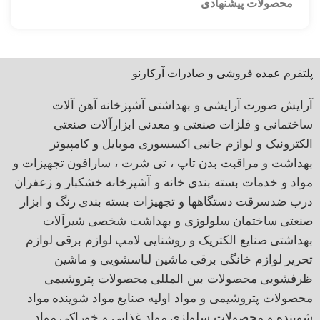
محصولات پیشنهادی
پلتفرم عمده فروشی و صادرات آرکارنو
آرایش صورت
آرایشی و بهداشتی
آشپزخانه
آهن آلات
ساختمانی و فلزات صنعتی و معدنی
ابزارآلات صنعتی
الکترونیک و لوازم جانبی
اکسسوری موبایل و کامپیوتر
بهداشت و مراقبت بدن
تاپ ، تی شرت ، سارافون
تجهیزات و
مواد و خدمات بسته بندی
خانه و آشپزخانه
خشکبار و زعفران
درب ضدسرقت
دستگاهها و تجهیزات بسته بندی
رنگ و ابزار
صنعتی
ساختمان
سلولوزی و بهداشت شخصی
شیرآلات
بهداشتی
صنایع الکتریک و روشنایی
لامپ
لوازم برقی
لوازم
تحریر
لوازم خانگی برقی
ماشین لباسشویی و ماشین
ظرفشویی
محصولات بین المللی
محصولات پتروشیمی
محصولات پتروشیمی و مواد اولیه صنایع
مواد شوینده
مواد
شوینده و محصولات سلولزی
مواد غذایی و خوراکی
مواد