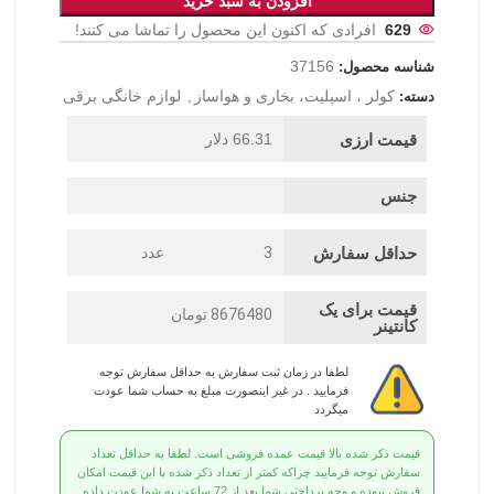
افزودن به سبد خرید
629
افرادی که اکنون این محصول را تماشا می کنند!
37156
شناسه محصول:
کولر ، اسپلیت، بخاری و هواساز
,
لوازم خانگی برقی
دسته:
قیمت ارزی
66.31 دلار
جنس
حداقل سفارش
3
عدد
قیمت برای یک
8676480 تومان
کانتینر
لطفا در زمان ثبت سفارش به حداقل سفارش توجه
فرمایید . در غیر اینصورت مبلغ به حساب شما عودت
میگردد
قیمت ذکر شده بالا قیمت عمده فروشی است. لطفا به حداقل تعداد
سفارش توجه فرمایید چراکه کمتر از تعداد ذکر شده با این قیمت امکان
فروش نبوده و وجه پرداختی شما بعد از 72 ساعت به شما عودت داده