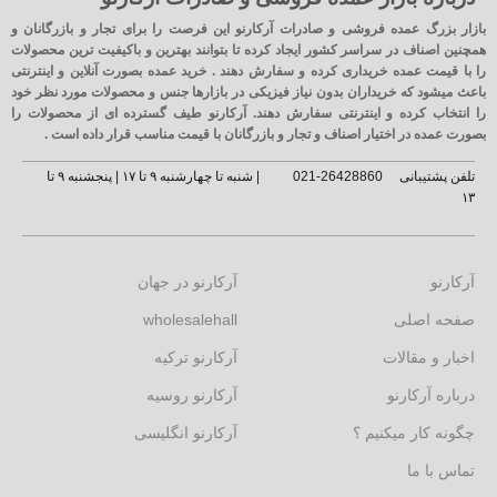
بازار بزرگ عمده فروشی و صادرات آرکارنو این فرصت را برای تجار و بازرگانان و
همچنین اصناف در سراسر کشور ایجاد کرده تا بتوانند بهترین و باکیفیت ترین محصولات
را با قیمت عمده خریداری کرده و سفارش دهند . خرید عمده بصورت آنلاین و اینترنتی
باعث میشود که خریداران بدون نیاز فیزیکی در بازارها جنس و محصولات مورد نظر خود
را انتخاب کرده و اینترنتی سفارش دهند. آرکارنو طیف گسترده ای از محصولات را
بصورت عمده در اختیار اصناف و تجار و بازرگانان با قیمت مناسب قرار داده است .
تلفن پشتیبانی
26428860-021
| شنبه تا چهارشنبه ۹ تا ۱۷ | پنجشنبه ۹ تا
۱۳
آرکارنو
آرکارنو در جهان
صفحه اصلی
wholesalehall
اخبار و مقالات
آرکارنو ترکیه
درباره آرکارنو
آرکارنو روسیه
چگونه کار میکنیم ؟
آرکارنو انگلیسی
تماس با ما