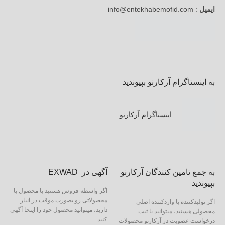
ایمیل
: info@entekhabemofid.com
به اینستاگرام آرکارنو بپیوندید
اینستاگرام آرکارنو
به جمع تامین کنندگان آرکارنو
آگهی در EXWAD
بپیوندید
اگر واسطه فروش هستید یا محصول یا
محصولاتی رو بصورت موقت در انبار
اگر تولیدکننده یا واردکننده اصلی
دارید، میتوانید محصول خود را اینجا آگهی
محصولی هستید، میتوانید با ثبت
کنید
درخواست عضویت در آرکارنو محصولات