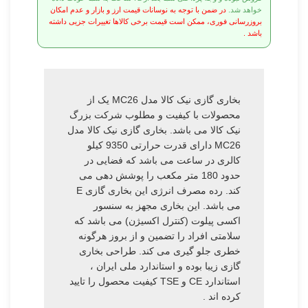
خواهد شد.
در ضمن با توجه به نوسانات قیمت ارز و بازار و عدم امکان
بروزرسانی فوری، ممکن است قیمت برخی کالاها تغییرات جزیی داشته
باشد .
بخاری گازی نیک کالا مدل MC26 یک از
محصولات با کیفیت و مطلوب شرکت بزرگ
نیک کالا می باشد. بخاری گازی نیک کالا مدل
MC26 دارای قدرت حرارتی 9350 کیلو
کالری در ساعت می باشد که فضایی در
حدود 180 متر مکعب را پوشش دهی می
کند. رده مصرف انرژی این بخاری گازی E
می باشد. این بخاری مجهز به سنسور
اکسی پیلوت (کنترل اکسیژن) می باشد که
سلامتی افراد را تضمین و از بروز هرگونه
خطری جلو گیری می کند. طراحی بخاری
گازی زیبا بوده و استاندارد ملی ایران ،
استاندارد CE و TSE کیفیت محصول را تایید
کرده اند .