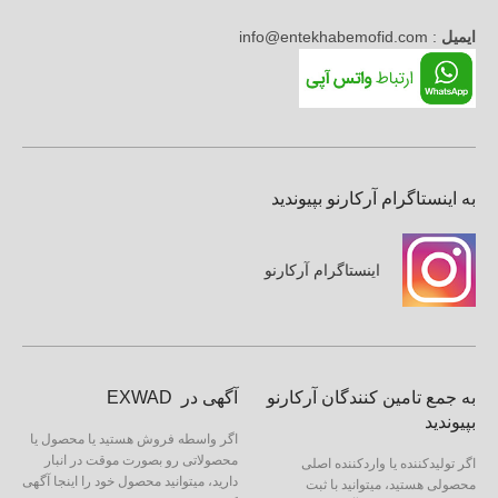
ایمیل
: info@entekhabemofid.com
به اینستاگرام آرکارنو بپیوندید
اینستاگرام آرکارنو
به جمع تامین کنندگان آرکارنو
آگهی در EXWAD
بپیوندید
اگر واسطه فروش هستید یا محصول یا
محصولاتی رو بصورت موقت در انبار
اگر تولیدکننده یا واردکننده اصلی
دارید، میتوانید محصول خود را اینجا آگهی
محصولی هستید، میتوانید با ثبت