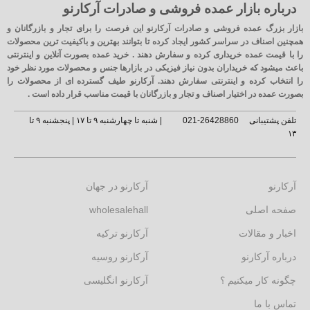
درباره بازار عمده فروشی و صادرات آرکارنو
بازار بزرگ عمده فروشی و صادرات آرکارنو این فرصت را برای تجار و بازرگانان و
همچنین اصناف در سراسر کشور ایجاد کرده تا بتوانند بهترین و باکیفیت ترین محصولات
را با قیمت عمده خریداری کرده و سفارش دهند . خرید عمده بصورت آنلاین و اینترنتی
باعث میشود که خریداران بدون نیاز فیزیکی در بازارها جنس و محصولات مورد نظر خود
را انتخاب کرده و اینترنتی سفارش دهند. آرکارنو طیف گسترده ای از محصولات را
بصورت عمده در اختیار اصناف و تجار و بازرگانان با قیمت مناسب قرار داده است .
تلفن پشتیبانی
26428860-021
| شنبه تا چهارشنبه ۹ تا ۱۷ | پنجشنبه ۹ تا
۱۳
آرکارنو
آرکارنو در جهان
صفحه اصلی
wholesalehall
اخبار و مقالات
آرکارنو ترکیه
درباره آرکارنو
آرکارنو روسیه
چگونه کار میکنیم ؟
آرکارنو انگلیسی
تماس با ما