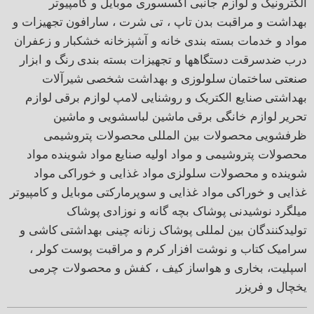
الکترونیک و لوازم جانبی
اکسسوری موبایل و کامپیوتر
بهداشت و مراقبت بدن
تاپ ، تی شرت ، سارافون
تجهیزات و
مواد و خدمات بسته بندی
خانه و آشپزخانه
خشکبار و زعفران
درب ضدسرقت
دستگاهها و تجهیزات بسته بندی
رنگ و ابزار
صنعتی
ساختمان
سلولوزی و بهداشت شخصی
شیرآلات
بهداشتی
صنایع الکتریک و روشنایی
لامپ
لوازم برقی
لوازم
تحریر
لوازم خانگی برقی
ماشین لباسشویی و ماشین
ظرفشویی
محصولات بین المللی
محصولات پتروشیمی
محصولات پتروشیمی و مواد اولیه صنایع
مواد شوینده
مواد
شوینده و محصولات سلولزی
مواد غذایی و خوراکی
مواد
غذایی و خوراکی
مواد غذایی و سوپرمارکتی
موبایل و کامپیوتر
میلگرد
نوشیدنی
پوشاک بچه گانه و نوزادی
پوشاک
تولیدکنندگان بین لمللی
پوشاک زنانه
چینی بهداشتی
کاشی و
سرامیک
کتاب و نوشت افزار
کرم و مراقبت پوست
کولر ،
اسپلیت، بخاری و هواساز
کیف ، کفش و محصولات چرمی
یخچال و فریزر