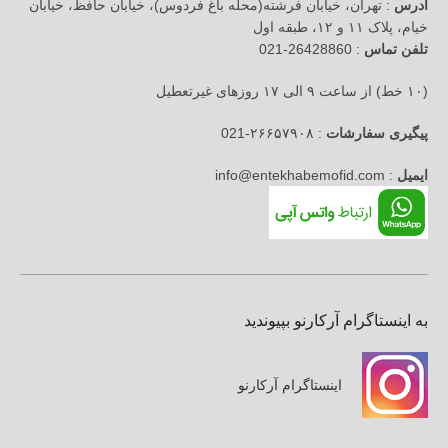
آدرس
: تهران، خیابان فرشته(محله باغ فردوس)، خیابان حافظ، خیابان
خیام، پلاک ۱۱ و ۱۲، طبقه اول
تلفن تماس
: 26428860-021
(۱۰ خط) از ساعت ۹ الی ۱۷ روزهای غیرتعطیل
پیگیری سفارشات
: ۲۶۶۵۷۹۰۸-021
ایمیل
: info@entekhabemofid.com
به اینستاگرام آرکارنو بپیوندید
اینستاگرام آرکارنو