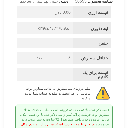
30553
چینی بهداشتی
,
ساختمان
شناسه محصول:
دسته:
قیمت ارزی
0.00 دلار
ابعاد/ وزن
ابعاد:70*37* cm62
جنس
حداقل سفارش
3
عدد
قیمت برای یک
کانتینر
لطفا در زمان ثبت سفارش به حداقل سفارش توجه
فرمایید . در غیر اینصورت مبلغ به حساب شما عودت
میگردد
قیمت ذکر شده بالا قیمت عمده فروشی است. لطفا به حداقل تعداد
سفارش توجه فرمایید چراکه کمتر از تعداد ذکر شده با این قیمت امکان
فروش نبوده و وجه پرداختی شما بعد از 72 ساعت به شما عودت داده
خواهد شد.
در ضمن با توجه به نوسانات قیمت ارز و بازار و عدم امکان