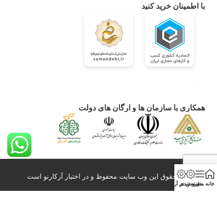
با اطمینان خرید کنید
همکاری با سازمان ها و ارگان های دولت
کلیه حقوق این وب سایت محفوظ و در اختیار آرکارنو است
خانه
منو
دسته بندی
فروش در آرکارنو
0098-21-26428860 info@arkarno.com
All Right Reserved – 2020-2024
بازاربزرگ آنلاین عمده فروشی و صادرات آرکارنو