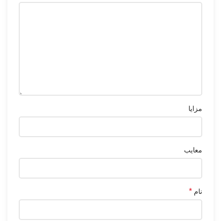
مزایا
معایب
*
نام