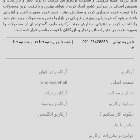
بازار بزرگ عمده فروشی و صادرات آرکارنو این فرصت را برای تجار و بازرگانان و
همچنین اصناف در سراسر کشور ایجاد کرده تا بتوانند بهترین و باکیفیت ترین محصولات
را با قیمت عمده خریداری کرده و سفارش دهند . خرید عمده بصورت آنلاین و اینترنتی
باعث میشود که خریداران بدون نیاز فیزیکی در بازارها جنس و محصولات مورد نظر خود
را انتخاب کرده و اینترنتی سفارش دهند. آرکارنو طیف گسترده ای از محصولات را
بصورت عمده در اختیار اصناف و تجار و بازرگانان با قیمت مناسب قرار داده است .
تلفن پشتیبانی
26428860-021
| شنبه تا چهارشنبه ۹ تا ۱۷ | پنجشنبه ۹ تا
۱۳
آرکارنو
آرکارنو در جهان
صفحه اصلی
wholesalehall
اخبار و مقالات
آرکارنو ترکیه
درباره آرکارنو
آرکارنو روسیه
چگونه کار میکنیم ؟
آرکارنو انگلیسی
تماس با ما
قوانین و مقررات آرکارنو