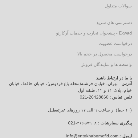
سوالات متداول
دسترسی های سریع
Exwad - پیشخوان تجارت و خدمات آرکارنو
درخواست عضویت
درخواست محصول در حجم بالا
واسطه ها و نمایندگان فروش
با ما در ارتباط باشید
آدرس
: تهران، خیابان فرشته(محله باغ فردوس)، خیابان حافظ، خیابان
خیام، پلاک ۱۱ و ۱۲، طبقه اول
تلفن تماس
: 26428860-021
(۱۰ خط) از ساعت ۹ الی ۱۷ روزهای غیرتعطیل
پیگیری سفارشات
: ۲۶۶۵۷۹۰۸-021
ایمیل
: info@entekhabemofid.com