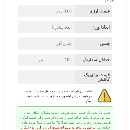
قیمت ارزی
0.00 دلار
ابعاد/ وزن
ابعاد:سایز 18
جنس
جنس:آهن
حداقل سفارش
100
تن
قیمت برای یک
کانتینر
لطفا در زمان ثبت سفارش به حداقل سفارش توجه
فرمایید . در غیر اینصورت مبلغ به حساب شما عودت
میگردد
قیمت ذکر شده بالا قیمت عمده فروشی است. لطفا به حداقل تعداد
سفارش توجه فرمایید چراکه کمتر از تعداد ذکر شده با این قیمت امکان
فروش نبوده و وجه پرداختی شما بعد از 72 ساعت به شما عودت داده
خواهد شد.
در ضمن با توجه به نوسانات قیمت ارز و بازار و عدم امکان