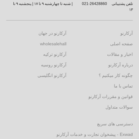
تلفن پشتیبانی
26428860-021
| شنبه تا چهارشنبه ۹ تا ۱۷ | پنجشنبه ۹ تا
۱۳
آرکارنو
آرکارنو در جهان
صفحه اصلی
wholesalehall
اخبار و مقالات
آرکارنو ترکیه
درباره آرکارنو
آرکارنو روسیه
چگونه کار میکنیم ؟
آرکارنو انگلیسی
تماس با ما
قوانین و مقررات آرکارنو
سوالات متداول
دسترسی های سریع
Exwad - پیشخوان تجارت و خدمات آرکارنو