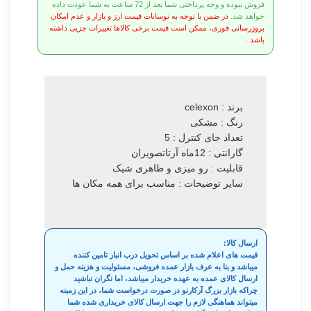
فروش نبوده و وجه پرداختی شما بعد از 72 ساعت به شما عودت داده
خواهد شد.
در ضمن با توجه به نوسانات قیمت ارز و بازار و عدم امکان
بروزرسانی فوری، ممکن است قیمت برخی کالاها تغییرات جزیی داشته
باشد .
برند : celexon
رنگ : مشکی
تعداد جای کنترل : 5
گارانتی : 12ماه آرتاتصویران
قابلیت : رو میزی و ظاهری شیک
سایر توضیحات : مناسب برای همه مکان ها
ارسال کالا:
قیمت های اعلام شده بر اساس تحویل درب انبار تامین کننده
میباشد و بنا به عرف بازار عمده فروشی، مسئولیت و هزینه حمل و
ارسال کالای عمده به عهده خریدار میباشد، اما نگران نباشید
چراکه بازار بزرگ آرکارنو در صورت درخواست شما، در این زمینه
میتواند هماهنگی لازم را جهت ارسال کالای خریداری شده شما