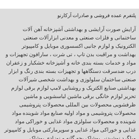
پلتفرم عمده فروشی و صادرات آرکارنو
آرایش صورت
آرایشی و بهداشتی
آشپزخانه
آهن آلات
ساختمانی و فلزات صنعتی و معدنی
ابزارآلات صنعتی
الکترونیک و لوازم جانبی
اکسسوری موبایل و کامپیوتر
بهداشت و مراقبت بدن
تاپ ، تی شرت ، سارافون
تجهیزات و
مواد و خدمات بسته بندی
خانه و آشپزخانه
خشکبار و زعفران
درب ضدسرقت
دستگاهها و تجهیزات بسته بندی
رنگ و ابزار
صنعتی
ساختمان
سلولوزی و بهداشت شخصی
شیرآلات
بهداشتی
صنایع الکتریک و روشنایی
لامپ
لوازم برقی
لوازم
تحریر
لوازم خانگی برقی
ماشین لباسشویی و ماشین
ظرفشویی
محصولات بین المللی
محصولات پتروشیمی
محصولات پتروشیمی و مواد اولیه صنایع
مواد شوینده
مواد
شوینده و محصولات سلولزی
مواد غذایی و خوراکی
مواد
غذایی و خوراکی
مواد غذایی و سوپرمارکتی
موبایل و کامپیوتر
میلگرد
نوشیدنی
پوشاک بچه گانه و نوزادی
پوشاک