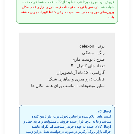
فروش نبوده و وجه پرداختی شما بعد از 72 ساعت به شما عودت داده
خواهد شد.
در ضمن با توجه به نوسانات قیمت ارز و بازار و عدم امکان
بروزرسانی فوری، ممکن است قیمت برخی کالاها تغییرات جزیی داشته
باشد .
برند : celexon
رنگ : مشکی
طرح : پوست ماری
تعداد جای کنترل : 5
گارانتی : 12ماه آرتاتصویران
قابلیت : رو میزی و ظاهری شیک
سایر توضیحات : مناسب برای همه مکان ها
ارسال کالا:
قیمت های اعلام شده بر اساس تحویل درب انبار تامین کننده
میباشد و بنا به عرف بازار عمده فروشی، مسئولیت و هزینه حمل و
ارسال کالای عمده به عهده خریدار میباشد، اما نگران نباشید
چراکه بازار بزرگ آرکارنو در صورت درخواست شما، در این زمینه