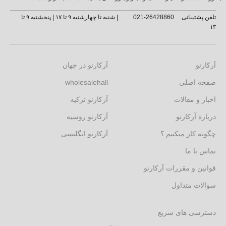
تلفن پشتیبانی
26428860-021
| شنبه تا چهارشنبه ۹ تا ۱۷ | پنجشنبه ۹ تا
۱۳
آرکارنو
آرکارنو در جهان
صفحه اصلی
wholesalehall
اخبار و مقالات
آرکارنو ترکیه
درباره آرکارنو
آرکارنو روسیه
چگونه کار میکنیم ؟
آرکارنو انگلیسی
تماس با ما
قوانین و مقررات آرکارنو
سوالات متداول
دسترسی های سریع