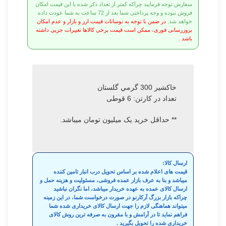
سفارش توجه فرمایید چراکه کمتر از تعداد ذکر شده با این قیمت امکان
فروش نبوده و وجه پرداختی شما بعد از 72 ساعت به شما عودت داده
خواهد شد.
در ضمن با توجه به نوسانات قیمت ارز و بازار و عدم امکان
بروزرسانی فوری، ممکن است قیمت برخی کالاها تغییرات جزیی داشته
باشد .
خاکشير 300 گرمي گلستان
تعداد در کارتن: 6 قوطی
** حداقل خرید یک میلیون تومان میباشد.
ارسال کالا:
قیمت های اعلام شده بر اساس تحویل درب انبار تامین کننده
میباشد و بنا به عرف بازار عمده فروشی، مسئولیت و هزینه حمل و
ارسال کالای عمده به عهده خریدار میباشد، اما نگران نباشید
چراکه بازار بزرگ آرکارنو در صورت درخواست شما، در این زمینه
میتواند هماهنگی لازم را جهت ارسال کالای خریداری شده شما
فراهم نماید تا در آرامش و با مقرون به صرفه ترین روش کالای
خریداری شده را تحویل بگیرید .