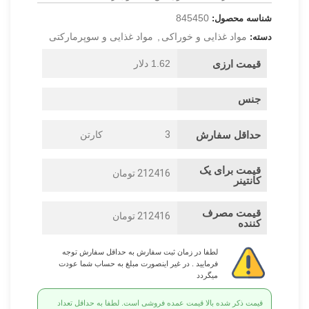
845450
شناسه محصول:
مواد غذایی و خوراکی
,
مواد غذایی و سوپرمارکتی
دسته:
قیمت ارزی
1.62 دلار
جنس
حداقل سفارش
3
کارتن
قیمت برای یک
212416 تومان
کانتینر
قیمت مصرف
212416 تومان
کننده
لطفا در زمان ثبت سفارش به حداقل سفارش توجه
فرمایید . در غیر اینصورت مبلغ به حساب شما عودت
میگردد
قیمت ذکر شده بالا قیمت عمده فروشی است. لطفا به حداقل تعداد