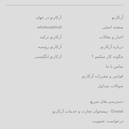
آرکارنو
آرکارنو در جهان
صفحه اصلی
wholesalehall
اخبار و مقالات
آرکارنو ترکیه
درباره آرکارنو
آرکارنو روسیه
چگونه کار میکنیم ؟
آرکارنو انگلیسی
تماس با ما
قوانین و مقررات آرکارنو
سوالات متداول
دسترسی های سریع
Exwad - پیشخوان تجارت و خدمات آرکارنو
درخواست عضویت