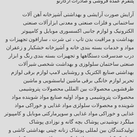
پلتفرم عمده فروشی و صادرات آرکارنو
آرایش صورت
آرایشی و بهداشتی
آشپزخانه
آهن آلات
ساختمانی و فلزات صنعتی و معدنی
ابزارآلات صنعتی
الکترونیک و لوازم جانبی
اکسسوری موبایل و کامپیوتر
بهداشت و مراقبت بدن
تاپ ، تی شرت ، سارافون
تجهیزات و
مواد و خدمات بسته بندی
خانه و آشپزخانه
خشکبار و زعفران
درب ضدسرقت
دستگاهها و تجهیزات بسته بندی
رنگ و ابزار
صنعتی
ساختمان
سلولوزی و بهداشت شخصی
شیرآلات
بهداشتی
صنایع الکتریک و روشنایی
لامپ
لوازم برقی
لوازم
تحریر
لوازم خانگی برقی
ماشین لباسشویی و ماشین
ظرفشویی
محصولات بین المللی
محصولات پتروشیمی
محصولات پتروشیمی و مواد اولیه صنایع
مواد شوینده
مواد
شوینده و محصولات سلولزی
مواد غذایی و خوراکی
مواد
غذایی و خوراکی
مواد غذایی و سوپرمارکتی
موبایل و کامپیوتر
میلگرد
نوشیدنی
پوشاک بچه گانه و نوزادی
پوشاک
تولیدکنندگان بین لمللی
پوشاک زنانه
چینی بهداشتی
کاشی و