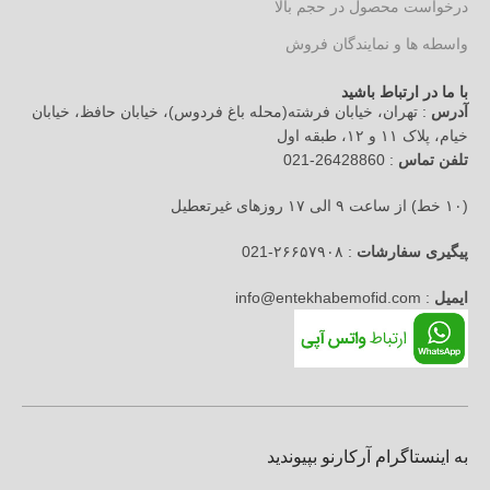
درخواست محصول در حجم بالا
واسطه ها و نمایندگان فروش
با ما در ارتباط باشید
آدرس
: تهران، خیابان فرشته(محله باغ فردوس)، خیابان حافظ، خیابان
خیام، پلاک ۱۱ و ۱۲، طبقه اول
تلفن تماس
: 26428860-021
(۱۰ خط) از ساعت ۹ الی ۱۷ روزهای غیرتعطیل
پیگیری سفارشات
: ۲۶۶۵۷۹۰۸-021
ایمیل
: info@entekhabemofid.com
به اینستاگرام آرکارنو بپیوندید