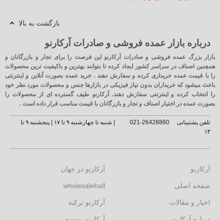
بازگشت به بالا
درباره بازار عمده فروشی و صادرات آرکارنو
بازار بزرگ عمده فروشی و صادرات آرکارنو این فرصت را برای تجار و بازرگانان و
همچنین اصناف در سراسر کشور ایجاد کرده تا بتوانند بهترین و باکیفیت ترین محصولات
را با قیمت عمده خریداری کرده و سفارش دهند . خرید عمده بصورت آنلاین و اینترنتی
باعث میشود که خریداران بدون نیاز فیزیکی در بازارها جنس و محصولات مورد نظر خود
را انتخاب کرده و اینترنتی سفارش دهند. آرکارنو طیف گسترده ای از محصولات را
بصورت عمده در اختیار اصناف و تجار و بازرگانان با قیمت مناسب قرار داده است .
تلفن پشتیبانی
26428860-021
| شنبه تا چهارشنبه ۹ تا ۱۷ | پنجشنبه ۹ تا
۱۳
آرکارنو
آرکارنو در جهان
صفحه اصلی
wholesalehall
اخبار و مقالات
آرکارنو ترکیه
درباره آرکارنو
آرکارنو روسیه