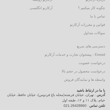
چگونه کار میکنیم ؟
آرکارنو انگلیسی
تماس با ما
قوانین و مقررات آرکارنو
سوالات متداول
دسترسی های سریع
Exwad - پیشخوان تجارت و خدمات آرکارنو
درخواست عضویت
درخواست محصول در حجم بالا
واسطه ها و نمایندگان فروش
با ما در ارتباط باشید
آدرس
: تهران، خیابان فرشته(محله باغ فردوس)، خیابان حافظ، خیابان
خیام، پلاک ۱۱ و ۱۲، طبقه اول
تلفن تماس
: 26428860-021