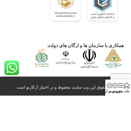
همکاری با سازمان ها و ارگان های دولت
کلیه حقوق این وب سایت محفوظ و در اختیار آرکارنو است
خانه
منو
دسته بندی
فروش در آرکارنو
0098-21-26428860 info@arkarno.com
All Right Reserved – 2020-2024
بازاربزرگ آنلاین عمده فروشی و صادرات آرکارنو