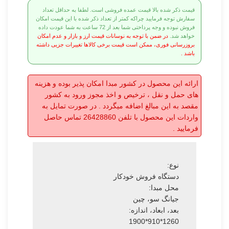
قیمت ذکر شده بالا قیمت عمده فروشی است. لطفا به حداقل تعداد
سفارش توجه فرمایید چراکه کمتر از تعداد ذکر شده با این قیمت امکان
فروش نبوده و وجه پرداختی شما بعد از 72 ساعت به شما عودت داده
خواهد شد.
در ضمن با توجه به نوسانات قیمت ارز و بازار و عدم امکان
بروزرسانی فوری، ممکن است قیمت برخی کالاها تغییرات جزیی داشته
باشد .
ارائه این محصول در کشور مبدا امکان پذیر بوده و هزینه
های حمل و نقل ، ترخیص و اخذ مجوز ورود به کشور
مقصد به این مبالغ اضافه میگردد . در صورت تمایل به
واردات این محصول با تلفن 26428860 تماس حاصل
فرمایید .
نوع:
دستگاه فروش خودکار
محل مبدا:
جیانگ سو، چین
بعد، ابعاد، اندازه:
1260*910*1900