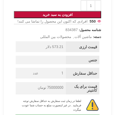
افزودن به سبد خرید
550
افرادی که اکنون این محصول را تماشا می کنند!
834387
شناسه محصول:
ماشین آلات
,
محصولات بین المللی
دسته:
قیمت ارزی
573.21 دلار
جنس
حداقل سفارش
1
عدد
قیمت برای یک
75000000 تومان
کانتینر
لطفا در زمان ثبت سفارش به حداقل سفارش توجه
فرمایید . در غیر اینصورت مبلغ به حساب شما عودت
میگردد