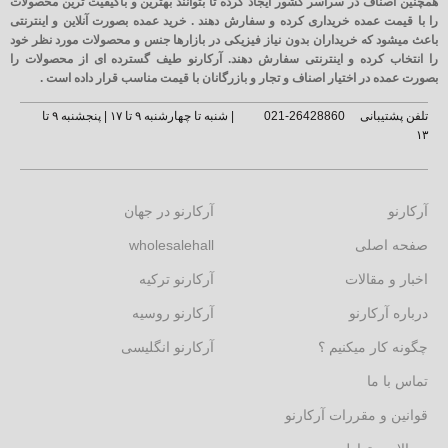
همچنین اصناف در سراسر کشور ایجاد کرده تا بتوانند بهترین و باکیفیت ترین محصولات
را با قیمت عمده خریداری کرده و سفارش دهند . خرید عمده بصورت آنلاین و اینترنتی
باعث میشود که خریداران بدون نیاز فیزیکی در بازارها جنس و محصولات مورد نظر خود
را انتخاب کرده و اینترنتی سفارش دهند. آرکارنو طیف گسترده ای از محصولات را
بصورت عمده در اختیار اصناف و تجار و بازرگانان با قیمت مناسب قرار داده است .
تلفن پشتیبانی
26428860-021
| شنبه تا چهارشنبه ۹ تا ۱۷ | پنجشنبه ۹ تا
۱۳
آرکارنو
آرکارنو در جهان
صفحه اصلی
wholesalehall
اخبار و مقالات
آرکارنو ترکیه
درباره آرکارنو
آرکارنو روسیه
چگونه کار میکنیم ؟
آرکارنو انگلیسی
تماس با ما
قوانین و مقررات آرکارنو