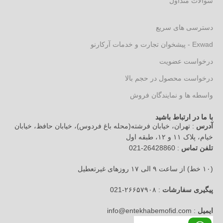
سوالات متداول
دسترسی های سریع
Exwad - پیشخوان تجارت و خدمات آرکارنو
درخواست عضویت
درخواست محصول در حجم بالا
واسطه ها و نمایندگان فروش
با ما در ارتباط باشید
آدرس
: تهران، خیابان فرشته(محله باغ فردوس)، خیابان حافظ، خیابان
خیام، پلاک ۱۱ و ۱۲، طبقه اول
تلفن تماس
: 26428860-021
(۱۰ خط) از ساعت ۹ الی ۱۷ روزهای غیرتعطیل
پیگیری سفارشات
: ۲۶۶۵۷۹۰۸-021
ایمیل
: info@entekhabemofid.com