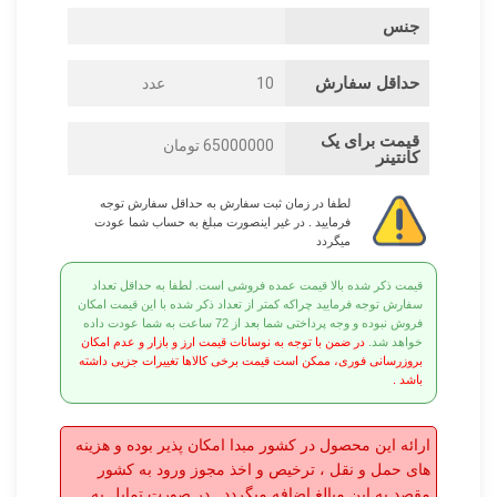
جنس
حداقل سفارش
10
عدد
قیمت برای یک
65000000 تومان
کانتینر
لطفا در زمان ثبت سفارش به حداقل سفارش توجه
فرمایید . در غیر اینصورت مبلغ به حساب شما عودت
میگردد
قیمت ذکر شده بالا قیمت عمده فروشی است. لطفا به حداقل تعداد
سفارش توجه فرمایید چراکه کمتر از تعداد ذکر شده با این قیمت امکان
فروش نبوده و وجه پرداختی شما بعد از 72 ساعت به شما عودت داده
خواهد شد.
در ضمن با توجه به نوسانات قیمت ارز و بازار و عدم امکان
بروزرسانی فوری، ممکن است قیمت برخی کالاها تغییرات جزیی داشته
باشد .
ارائه این محصول در کشور مبدا امکان پذیر بوده و هزینه
های حمل و نقل ، ترخیص و اخذ مجوز ورود به کشور
مقصد به این مبالغ اضافه میگردد . در صورت تمایل به