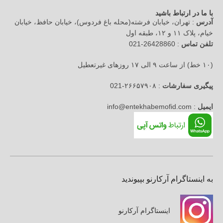
با ما در ارتباط باشید
آدرس
: تهران، خیابان فرشته(محله باغ فردوس)، خیابان حافظ، خیابان
خیام، پلاک ۱۱ و ۱۲، طبقه اول
تلفن تماس
: 26428860-021
(۱۰ خط) از ساعت ۹ الی ۱۷ روزهای غیرتعطیل
پیگیری سفارشات
: ۲۶۶۵۷۹۰۸-021
ایمیل
: info@entekhabemofid.com
به اینستاگرام آرکارنو بپیوندید
اینستاگرام آرکارنو