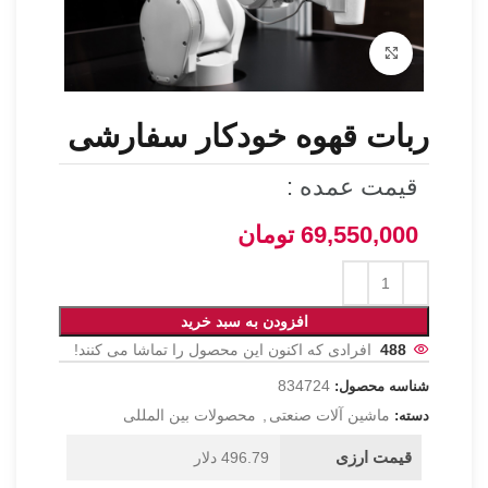
برای بزرگنمایی کلیک کنید
ربات قهوه خودکار سفارشی
قیمت عمده :
69,550,000
تومان
افزودن به سبد خرید
488
افرادی که اکنون این محصول را تماشا می کنند!
834724
شناسه محصول:
ماشین آلات صنعتی
,
محصولات بین المللی
دسته:
قیمت ارزی
496.79 دلار