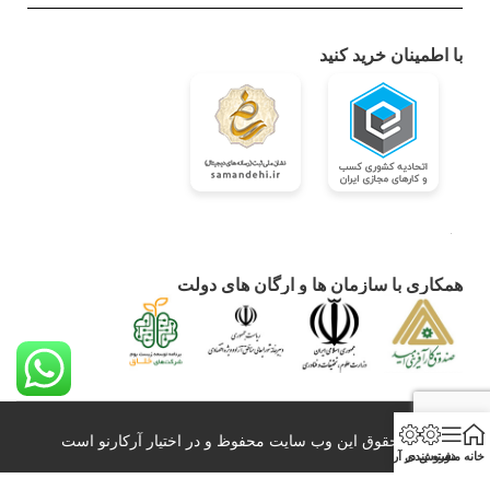
با اطمینان خرید کنید
همکاری با سازمان ها و ارگان های دولت
کلیه حقوق این وب سایت محفوظ و در اختیار آرکارنو است
خانه
منو
دسته بندی
فروش در آرکارنو
0098-21-26428860 info@arkarno.com