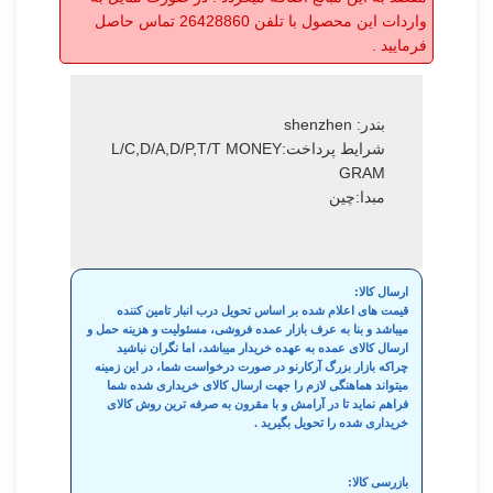
واردات این محصول با تلفن 26428860 تماس حاصل
فرمایید .
بندر: shenzhen
شرایط پرداخت:L/C,D/A,D/P,T/T MONEY
GRAM
مبدا:چین
ارسال کالا:
قیمت های اعلام شده بر اساس تحویل درب انبار تامین کننده
میباشد و بنا به عرف بازار عمده فروشی، مسئولیت و هزینه حمل و
ارسال کالای عمده به عهده خریدار میباشد، اما نگران نباشید
چراکه بازار بزرگ آرکارنو در صورت درخواست شما، در این زمینه
میتواند هماهنگی لازم را جهت ارسال کالای خریداری شده شما
فراهم نماید تا در آرامش و با مقرون به صرفه ترین روش کالای
خریداری شده را تحویل بگیرید .
بازرسی کالا: