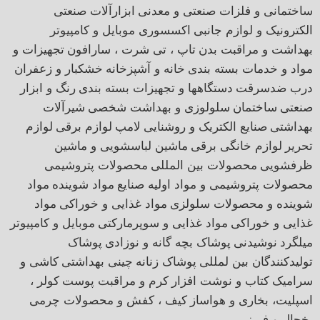
ساختمانی و فلزات صنعتی و معدنی
ابزارآلات صنعتی
الکترونیک و لوازم جانبی
اکسسوری موبایل و کامپیوتر
بهداشت و مراقبت بدن
تاپ ، تی شرت ، سارافون
تجهیزات و
مواد و خدمات بسته بندی
خانه و آشپزخانه
خشکبار و زعفران
درب ضدسرقت
دستگاهها و تجهیزات بسته بندی
رنگ و ابزار
صنعتی
ساختمان
سلولوزی و بهداشت شخصی
شیرآلات
بهداشتی
صنایع الکتریک و روشنایی
لامپ
لوازم برقی
لوازم
تحریر
لوازم خانگی برقی
ماشین لباسشویی و ماشین
ظرفشویی
محصولات بین المللی
محصولات پتروشیمی
محصولات پتروشیمی و مواد اولیه صنایع
مواد شوینده
مواد
شوینده و محصولات سلولزی
مواد غذایی و خوراکی
مواد
غذایی و خوراکی
مواد غذایی و سوپرمارکتی
موبایل و کامپیوتر
میلگرد
نوشیدنی
پوشاک بچه گانه و نوزادی
پوشاک
تولیدکنندگان بین لمللی
پوشاک زنانه
چینی بهداشتی
کاشی و
سرامیک
کتاب و نوشت افزار
کرم و مراقبت پوست
کولر ،
اسپلیت، بخاری و هواساز
کیف ، کفش و محصولات چرمی
یخچال و فریزر