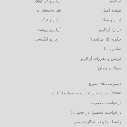
آرکارنو
آرکارنو در جهان
صفحه اصلی
wholesalehall
اخبار و مقالات
آرکارنو ترکیه
درباره آرکارنو
آرکارنو روسیه
چگونه کار میکنیم ؟
آرکارنو انگلیسی
تماس با ما
قوانین و مقررات آرکارنو
سوالات متداول
دسترسی های سریع
Exwad - پیشخوان تجارت و خدمات آرکارنو
درخواست عضویت
درخواست محصول در حجم بالا
واسطه ها و نمایندگان فروش