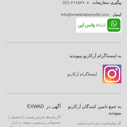
پیگیری سفارشات
: ۲۶۶۵۷۹۰۸-021
ایمیل
: info@entekhabemofid.com
به اینستاگرام آرکارنو بپیوندید
اینستاگرام آرکارنو
به جمع تامین کنندگان آرکارنو
آگهی در EXWAD
بپیوندید
اگر واسطه فروش هستید یا محصول یا
محصولاتی رو بصورت موقت در انبار
اگر تولیدکننده یا واردکننده اصلی