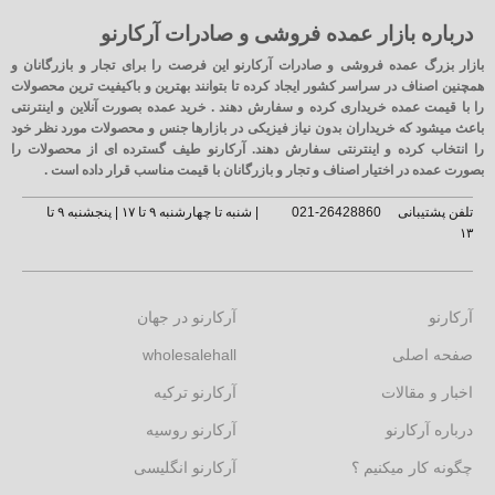
درباره بازار عمده فروشی و صادرات آرکارنو
بازار بزرگ عمده فروشی و صادرات آرکارنو این فرصت را برای تجار و بازرگانان و
همچنین اصناف در سراسر کشور ایجاد کرده تا بتوانند بهترین و باکیفیت ترین محصولات
را با قیمت عمده خریداری کرده و سفارش دهند . خرید عمده بصورت آنلاین و اینترنتی
باعث میشود که خریداران بدون نیاز فیزیکی در بازارها جنس و محصولات مورد نظر خود
را انتخاب کرده و اینترنتی سفارش دهند. آرکارنو طیف گسترده ای از محصولات را
بصورت عمده در اختیار اصناف و تجار و بازرگانان با قیمت مناسب قرار داده است .
تلفن پشتیبانی
26428860-021
| شنبه تا چهارشنبه ۹ تا ۱۷ | پنجشنبه ۹ تا
۱۳
آرکارنو
آرکارنو در جهان
صفحه اصلی
wholesalehall
اخبار و مقالات
آرکارنو ترکیه
درباره آرکارنو
آرکارنو روسیه
چگونه کار میکنیم ؟
آرکارنو انگلیسی