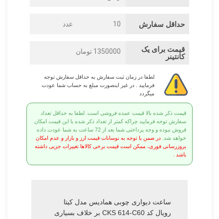
حداقل سفارش
10
عدد
قیمت برای یک
1350000 تومان
کانتینر
لطفا در زمان ثبت سفارش به حداقل سفارش توجه
فرمایید . در غیر اینصورت مبلغ به حساب شما عودت
میگردد
قیمت ذکر شده بالا قیمت عمده فروشی است. لطفا به حداقل تعداد
سفارش توجه فرمایید چراکه کمتر از تعداد ذکر شده با این قیمت امکان
فروش نبوده و وجه پرداختی شما بعد از 72 ساعت به شما عودت داده
خواهد شد.
در ضمن با توجه به نوسانات قیمت ارز و بازار و عدم امکان
بروزرسانی فوری، ممکن است قیمت برخی کالاها تغییرات جزیی داشته
باشد .
ساعت دیواری چوبی همادیس مدل کیتا
رویال کد CKS 614-C60 بر خلاف بسیاری