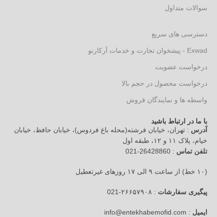
سوالات متداول
دسترسی های سریع
Exwad - پیشخوان تجارت و خدمات آرکارنو
درخواست عضویت
درخواست محصول در حجم بالا
واسطه ها و نمایندگان فروش
با ما در ارتباط باشید
آدرس
: تهران، خیابان فرشته(محله باغ فردوس)، خیابان حافظ، خیابان
خیام، پلاک ۱۱ و ۱۲، طبقه اول
تلفن تماس
: 26428860-021
(۱۰ خط) از ساعت ۹ الی ۱۷ روزهای غیرتعطیل
پیگیری سفارشات
: ۲۶۶۵۷۹۰۸-021
ایمیل
: info@entekhabemofid.com