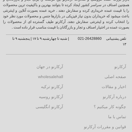
همچنین اصناف در سراسر کشور ایجاد کرده تا بتوانند بهترین و باکیفیت ترین محصولات
را با قیمت عمده خریداری کرده و سفارش دهند . خرید عمده بصورت آنلاین و اینترنتی
باعث میشود که خریداران بدون نیاز فیزیکی در بازارها جنس و محصولات مورد نظر خود
را انتخاب کرده و اینترنتی سفارش دهند. آرکارنو طیف گسترده ای از محصولات را
بصورت عمده در اختیار اصناف و تجار و بازرگانان با قیمت مناسب قرار داده است .
تلفن پشتیبانی
26428860-021
| شنبه تا چهارشنبه ۹ تا ۱۷ | پنجشنبه ۹ تا
۱۳
آرکارنو
آرکارنو در جهان
صفحه اصلی
wholesalehall
اخبار و مقالات
آرکارنو ترکیه
درباره آرکارنو
آرکارنو روسیه
چگونه کار میکنیم ؟
آرکارنو انگلیسی
تماس با ما
قوانین و مقررات آرکارنو