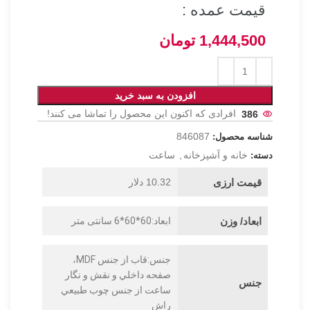
قیمت عمده :
1,444,500
تومان
افزودن به سبد خرید
386
افرادی که اکنون این محصول را تماشا می کنند!
846087
شناسه محصول:
خانه و آشپزخانه
,
ساعت
دسته:
قیمت ارزی
10.32 دلار
ابعاد/ وزن
ابعاد:60*60*6 سانتی متر
جنس:قاب از جنس MDF،
صفحه داخلي و نقش و نگار
جنس
ساعت از جنس چوب طبيعي
راش