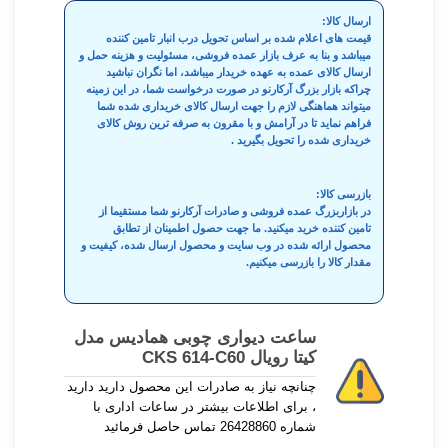
ارسال کالا:
قیمت های اعلام شده بر اساس تحویل درب انبار تامین کننده
میباشد و بنا به عرف بازار عمده فروشی، مسئولیت و هزینه حمل و
ارسال کالای عمده به عهده خریدار میباشد، اما نگران نباشید
چراکه بازار بزرگ آرکارنو در صورت درخواست شما، در این زمینه
میتواند هماهنگی لازم را جهت ارسال کالای خریداری شده شما
فراهم نماید تا در آرامش و با مقرون به صرفه ترین روش کالای
خریداری شده را تحویل بگیرید .
بازرسی کالا:
در بازاربزرگ عمده فروشی و صادرات آرکارنو شما مستقیما از
تامین کننده خرید میکنید. ما جهت حصول اطمینان از تطابق
محصول ارائه شده در وب سایت و محصول ارسال شده، کیفیت و
مقدار کالا را بازرسی میکنیم.
ساعت دیواری چوبی همادیس مدل
کیتا رویال CKS 614-C60
چنانچه نیاز به صادرات این محصول دارید دارید
، برای اطلاعات بیشتر در ساعات اداری با
شماره 26428860 تماس حاصل فرمائید