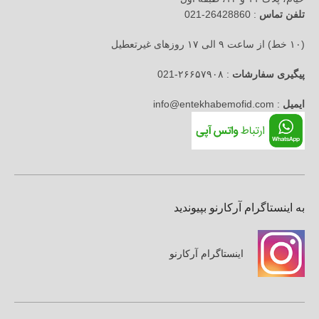
تلفن تماس
: 26428860-021
(۱۰ خط) از ساعت ۹ الی ۱۷ روزهای غیرتعطیل
پیگیری سفارشات
: ۲۶۶۵۷۹۰۸-021
ایمیل
: info@entekhabemofid.com
به اینستاگرام آرکارنو بپیوندید
اینستاگرام آرکارنو