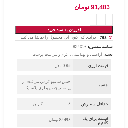
91,483
تومان
افزودن به سبد خرید
762
افرادی که اکنون این محصول را تماشا می کنند!
824316
شناسه محصول:
آرایشی و بهداشتی
,
کرم و مراقبت پوست
دسته:
قیمت ارزی
0.65 دلار
جنس:شامپو کرمي مراقبت از
جنس
پوست_جنس بطري:پلاستيک
حداقل سفارش
3
کارتن
قیمت برای یک
85498 تومان
کانتینر