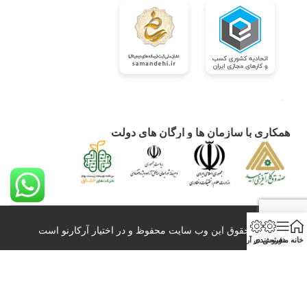
همکاری با سازمان ها و ارگان های دولت
کلیه حقوق این وب سایت محفوظ و در اختیار آرکارنو است
خانه
منو
دسته بندی
فروش در آرکارنو
0098-21-26428860 info@arkarno.com
All Right Reserved – 2020-2024
بازاربزرگ آنلاین عمده فروشی و صادرات آرکارنو