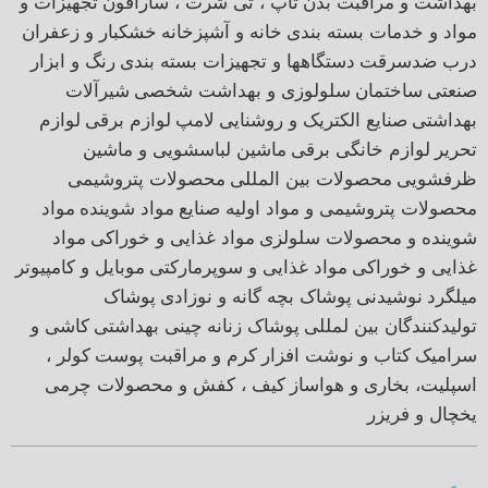
بهداشت و مراقبت بدن
تاپ ، تی شرت ، سارافون
تجهیزات و
مواد و خدمات بسته بندی
خانه و آشپزخانه
خشکبار و زعفران
درب ضدسرقت
دستگاهها و تجهیزات بسته بندی
رنگ و ابزار
صنعتی
ساختمان
سلولوزی و بهداشت شخصی
شیرآلات
بهداشتی
صنایع الکتریک و روشنایی
لامپ
لوازم برقی
لوازم
تحریر
لوازم خانگی برقی
ماشین لباسشویی و ماشین
ظرفشویی
محصولات بین المللی
محصولات پتروشیمی
محصولات پتروشیمی و مواد اولیه صنایع
مواد شوینده
مواد
شوینده و محصولات سلولزی
مواد غذایی و خوراکی
مواد
غذایی و خوراکی
مواد غذایی و سوپرمارکتی
موبایل و کامپیوتر
میلگرد
نوشیدنی
پوشاک بچه گانه و نوزادی
پوشاک
تولیدکنندگان بین لمللی
پوشاک زنانه
چینی بهداشتی
کاشی و
سرامیک
کتاب و نوشت افزار
کرم و مراقبت پوست
کولر ،
اسپلیت، بخاری و هواساز
کیف ، کفش و محصولات چرمی
یخچال و فریزر