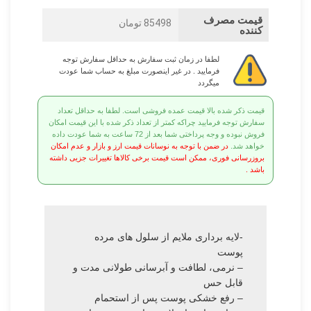
قیمت مصرف
85498 تومان
کننده
لطفا در زمان ثبت سفارش به حداقل سفارش توجه
فرمایید . در غیر اینصورت مبلغ به حساب شما عودت
میگردد
قیمت ذکر شده بالا قیمت عمده فروشی است. لطفا به حداقل تعداد
سفارش توجه فرمایید چراکه کمتر از تعداد ذکر شده با این قیمت امکان
فروش نبوده و وجه پرداختی شما بعد از 72 ساعت به شما عودت داده
خواهد شد.
در ضمن با توجه به نوسانات قیمت ارز و بازار و عدم امکان
بروزرسانی فوری، ممکن است قیمت برخی کالاها تغییرات جزیی داشته
باشد .
-لایه برداری ملایم از سلول های مرده
پوست
– نرمی، لطافت و آبرسانی طولانی مدت و
قابل حس
– رفع خشکی پوست پس از استحمام