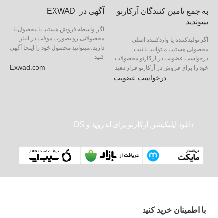
به جمع تامین کنندگان آرکارنو
آگهی در EXWAD
بپیوندید
اگر واسطه فروش هستید یا محصول یا
محصولاتی رو بصورت موقت در انبار
اگر تولیدکننده یا واردکننده اصلی
دارید، میتوانید محصول خود را اینجا آگهی
محصولی هستید، میتوانید با ثبت
کنید
درخواست عضویت در آرکارنو محصولات
Exwad.com
خود را برای فروش در آرکارنو قرار دهید
درخواست عضویت
دانلود اپلیکیشن آرکارنو برای اندروید و iOS
با اطمینان خرید کنید