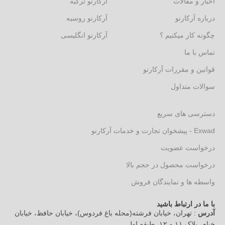
اخبار و مقالات
آرکارنو ترکیه
درباره آرکارنو
آرکارنو روسیه
چگونه کار میکنیم ؟
آرکارنو انگلیسی
تماس با ما
قوانین و مقررات آرکارنو
سوالات متداول
دسترسی های سریع
Exwad - پیشخوان تجارت و خدمات آرکارنو
درخواست عضویت
درخواست محصول در حجم بالا
واسطه ها و نمایندگان فروش
با ما در ارتباط باشید
آدرس
: تهران، خیابان فرشته(محله باغ فردوس)، خیابان حافظ، خیابان
خیام، پلاک ۱۱ و ۱۲، طبقه اول