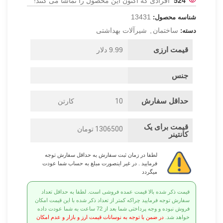
524
افرادی که اکنون این محصول را تماشا می کنند!
13431
شناسه محصول:
ساختمان
,
شیرآلات بهداشتی
دسته:
قیمت ارزی
9.99 دلار
جنس
حداقل سفارش
10
کارتن
قیمت برای یک
1306500 تومان
کانتینر
لطفا در زمان ثبت سفارش به حداقل سفارش توجه
فرمایید . در غیر اینصورت مبلغ به حساب شما عودت
میگردد
قیمت ذکر شده بالا قیمت عمده فروشی است. لطفا به حداقل تعداد
سفارش توجه فرمایید چراکه کمتر از تعداد ذکر شده با این قیمت امکان
فروش نبوده و وجه پرداختی شما بعد از 72 ساعت به شما عودت داده
خواهد شد.
در ضمن با توجه به نوسانات قیمت ارز و بازار و عدم امکان