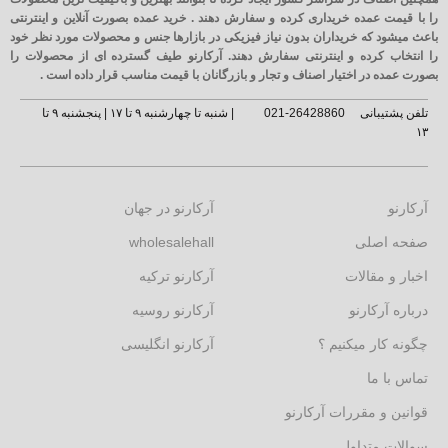
را با قیمت عمده خریداری کرده و سفارش دهند . خرید عمده بصورت آنلاین و اینترنتی
باعث میشود که خریداران بدون نیاز فیزیکی در بازارها جنس و محصولات مورد نظر خود
را انتخاب کرده و اینترنتی سفارش دهند. آرکارنو طیف گسترده ای از محصولات را
بصورت عمده در اختیار اصناف و تجار و بازرگانان با قیمت مناسب قرار داده است .
تلفن پشتیبانی
26428860-021
| شنبه تا چهارشنبه ۹ تا ۱۷ | پنجشنبه ۹ تا
۱۳
آرکارنو
آرکارنو در جهان
صفحه اصلی
wholesalehall
اخبار و مقالات
آرکارنو ترکیه
درباره آرکارنو
آرکارنو روسیه
چگونه کار میکنیم ؟
آرکارنو انگلیسی
تماس با ما
قوانین و مقررات آرکارنو
سوالات متداول