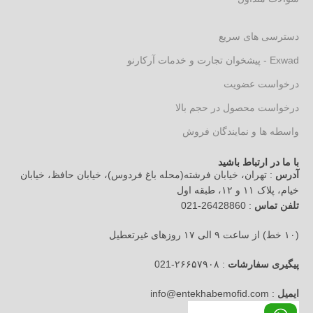
دسترسی های سریع
Exwad - پیشخوان تجارت و خدمات آرکارنو
درخواست عضویت
درخواست محصول در حجم بالا
واسطه ها و نمایندگان فروش
با ما در ارتباط باشید
آدرس
: تهران، خیابان فرشته(محله باغ فردوس)، خیابان حافظ، خیابان
خیام، پلاک ۱۱ و ۱۲، طبقه اول
تلفن تماس
: 26428860-021
(۱۰ خط) از ساعت ۹ الی ۱۷ روزهای غیرتعطیل
پیگیری سفارشات
: ۲۶۶۵۷۹۰۸-021
ایمیل
: info@entekhabemofid.com