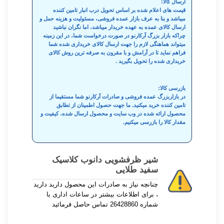
ارسال کالا:
قیمت های اعلام شده بر اساس تحویل درب انبار تامین کننده
میباشد و بنا به عرف بازار عمده فروشی، مسئولیت و هزینه حمل و
ارسال کالای عمده به عهده خریدار میباشد، اما نگران نباشید
چراکه بازار بزرگ آرکارنو در صورت درخواست شما، در این زمینه
میتواند هماهنگی لازم را جهت ارسال کالای خریداری شده شما
فراهم نماید تا در آرامش و با مقرون به صرفه ترین روش کالای
خریداری شده را تحویل بگیرید .
بازرسی کالا:
در بازاربزرگ عمده فروشی و صادرات آرکارنو شما مستقیما از
تامین کننده خرید میکنید. ما جهت حصول اطمینان از تطابق
محصول ارائه شده در وب سایت و محصول ارسال شده، کیفیت و
مقدار کالا را بازرسی میکنیم.
شیر ظرفشویی دانوب کلاسیک
سفید طلایی
چنانچه نیاز به صادرات این محصول دارید دارید
، برای اطلاعات بیشتر در ساعات اداری با
شماره 26428860 تماس حاصل فرمائید