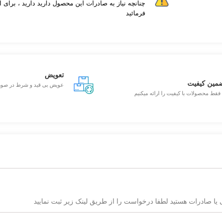
فرمائید
تعویض
مین کیفیت
عویض بی قید و شرط در صو
 فقط محصولات با کیفیت را ارائه میکنیم
یا صادرات هستید لطفا درخواست را از طریق لینک زیر ثبت نمایید