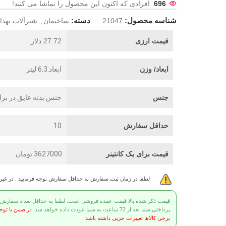
696
افرادی که اکنون این محصول را تماشا می کنند!
شناسه محصول:
دسته:
21047
ساختمان
,
شیرآلات بهد
قیمت ارزی
27.72 دلار
ابعاد/ وزن
ابعاد:6.3 لیتر
جنس
جنس:بدنه عايق در بر
حداقل سفارش
10
قیمت برای یک کانتینر
3627000 تومان
لطفا در زمان ثبت سفارش به حداقل سفارش توجه فرمایید . در غی
قیمت ذکر شده بالا قیمت عمده فروشی است. لطفا به حداقل تعداد سفارش توج
پرداختی شما بعد از 72 ساعت به شما عودت داده خواهد شد.
در ضمن با توج
برخی کالاها تغییرات جزیی داشته باشد .