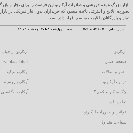
بازار بزرگ عمده فروشی و صادرات آرکارنو این فرصت را برای تجار و بازرگا
بصورت آنلاین و اینترنتی باعث میشود که خریداران بدون نیاز فیزیکی در با
تجار و بازرگانان با قیمت مناسب قرار داده است .
تلفن پشتیبانی
26428860-021
| شنبه تا چهارشنبه ۹ تا ۱۷ | پنجشنبه ۹ تا ۱۳
آرکارنو
آرکارنو در جهان
صفحه اصلی
wholesalehall
اخبار و مقالات
آرکارنو ترکیه
درباره آرکارنو
آرکارنو روسیه
چگونه کار میکنیم ؟
آرکارنو انگلیسی
تماس با ما
قوانین و مقررات آرکارنو
سوالات متداول