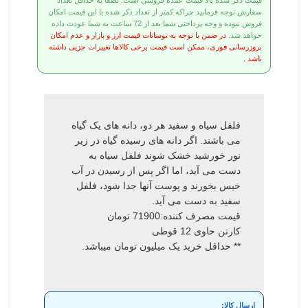
قیمت ذکر شده بالا قیمت عمده فروشی است. لطفا به حداقل تعداد
سفارش توجه فرمایید چراکه کمتر از تعداد ذکر شده با این قیمت امکان
فروش نبوده و وجه پرداختی شما بعد از 72 ساعت به شما عودت داده
خواهد شد.
در ضمن با توجه به نوسانات قیمت ارز و بازار و عدم امکان
بروزرسانی فوری، ممکن است قیمت برخی کالاها تغییرات جزیی داشته
باشد .
فلفل سیاه و سفید هر دو، دانه های یک گیاه
می باشند. اگر دانه های رسیده گیاه در زیر
نور خورشید خشک شوند فلفل سیاه به
دست می آید، اما اگر پس از رسیدن در آب
خیس بخورند و پوست آنها جدا شود، فلفل
سفید به دست می آید.
قیمت مصرف کننده:71900 تومان
کارتن حاوی 12 قوطی
** حداقل خرید یک میلیون تومان میباشد.
ارسال کالا: