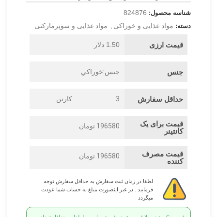
824876
شناسه محصول:
مواد غذایی و خوراکی
,
مواد غذایی و سوپرمارکتی
دسته:
قیمت ارزی
1.50 دلار
جنس
جنس:خوراکي
حداقل سفارش
3
کارتن
قیمت برای یک
196580 تومان
کانتینر
قیمت مصرف
196580 تومان
کننده
لطفا در زمان ثبت سفارش به حداقل سفارش توجه
فرمایید . در غیر اینصورت مبلغ به حساب شما عودت
میگردد