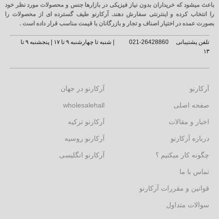
باعث میشود که خریداران بدون نیاز فیزیکی در بازارها جنس و محصولات مورد نظر خود
را انتخاب کرده و اینترنتی سفارش دهند. آرکارنو طیف گسترده ای از محصولات را
بصورت عمده در اختیار اصناف و تجار و بازرگانان با قیمت مناسب قرار داده است .
تلفن پشتیبانی
26428860-021
| شنبه تا چهارشنبه ۹ تا ۱۷ | پنجشنبه ۹ تا
۱۳
آرکارنو
آرکارنو در جهان
صفحه اصلی
wholesalehall
اخبار و مقالات
آرکارنو ترکیه
درباره آرکارنو
آرکارنو روسیه
چگونه کار میکنیم ؟
آرکارنو انگلیسی
تماس با ما
قوانین و مقررات آرکارنو
سوالات متداول