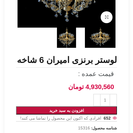
برای بزرگنمایی کلیک کنید
لوستر برنزی امیران 6 شاخه
قیمت عمده :
4,930,560
تومان
افزودن به سبد خرید
652
افرادی که اکنون این محصول را تماشا می کنند!
15316
شناسه محصول: