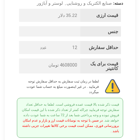
صنایع الکتریک و روشنایی
,
لوستر و آباژور
دسته:
قیمت ارزی
35.22 دلار
جنس
حداقل سفارش
12
عدد
قیمت برای یک
4608000 تومان
کانتینر
لطفا در زمان ثبت سفارش به حداقل سفارش توجه
فرمایید . در غیر اینصورت مبلغ به حساب شما عودت
میگردد
قیمت ذکر شده بالا قیمت عمده فروشی است. لطفا به حداقل تعداد
سفارش توجه فرمایید چراکه کمتر از تعداد ذکر شده با این قیمت امکان
فروش نبوده و وجه پرداختی شما بعد از 72 ساعت به شما عودت داده
خواهد شد.
در ضمن با توجه به نوسانات قیمت ارز و بازار و عدم امکان
بروزرسانی فوری، ممکن است قیمت برخی کالاها تغییرات جزیی داشته
باشد .