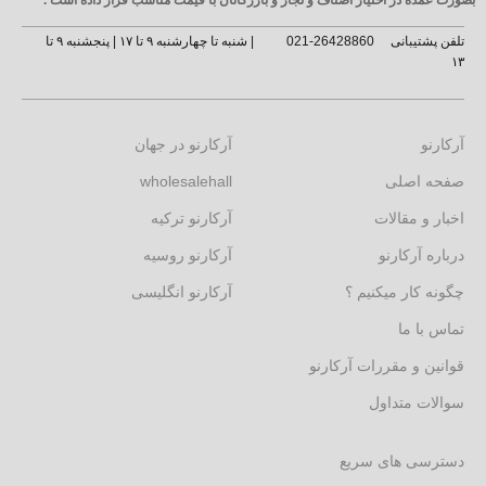
تلفن پشتیبانی
26428860-021
| شنبه تا چهارشنبه ۹ تا ۱۷ | پنجشنبه ۹ تا
۱۳
آرکارنو
آرکارنو در جهان
صفحه اصلی
wholesalehall
اخبار و مقالات
آرکارنو ترکیه
درباره آرکارنو
آرکارنو روسیه
چگونه کار میکنیم ؟
آرکارنو انگلیسی
تماس با ما
قوانین و مقررات آرکارنو
سوالات متداول
دسترسی های سریع