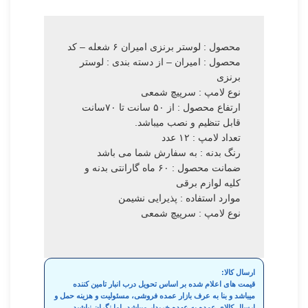
محصول : لوستر برنزی امیران ۶ شعله – کد
محصول : امیران – از دسته بندی : لوستر
برنزی
نوع لامپ : سرپیچ شمعی
ارتفاع محصول : از ۵۰ سانت تا ۷۰سانت
قابل تنظیم و نصب میباشد.
تعداد لامپ : ۱۲ عدد
رنگ بدنه : به سفارش شما می باشد
ضمانت محصول : ۶۰ ماه گارانتی بدنه و
کلیه لوازم برقی
موارد استفاده : پذیرایی نشیمن
نوع لامپ : سرپیچ شمعی
ارسال کالا:
قیمت های اعلام شده بر اساس تحویل درب انبار تامین کننده
میباشد و بنا به عرف بازار عمده فروشی، مسئولیت و هزینه حمل و
ارسال کالای عمده به عهده خریدار میباشد، اما نگران نباشید