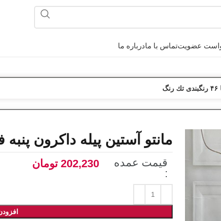
است عضویت
تماس با ما
درباره ما
گ
مانتو آستين پیله داکرون پنبه فری سایز تا ۶
قیمت عمده
202,230
تومان
:
افزودن