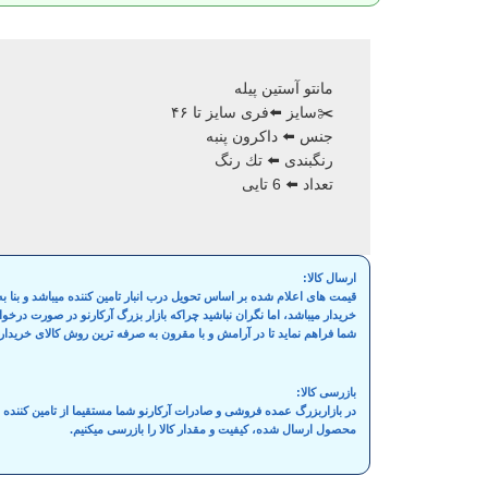
مانتو آستين پیله
✂️سایز ⬅️فری سایز تا ۴۶
جنس ⬅️ داکرون پنبه
رنگبندی ⬅️ تك رنگ
تعداد ⬅️ 6 تایی
ارسال کالا:
قیمت های اعلام شده بر اساس تحویل درب انبار تامین کننده میباشد و بنا
خریدار میباشد، اما نگران نباشید چراکه بازار بزرگ آرکارنو در صورت درخ
شما فراهم نماید تا در آرامش و با مقرون به صرفه ترین روش کالای خریدار
بازرسی کالا:
در بازاربزرگ عمده فروشی و صادرات آرکارنو شما مستقیما از تامین کنند
محصول ارسال شده، کیفیت و مقدار کالا را بازرسی میکنیم.