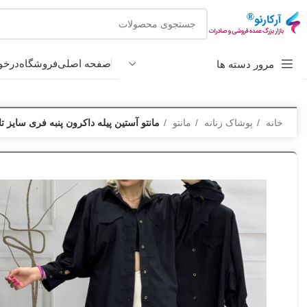
صفحه اصلی
فروشگاه
درخو
مرور دسته ها
خانه
پوشاک زنانه
مانتو
مانتو آستين پیله داکرون پنبه فری سایز تا ۴۶ رنگبندی تك رن