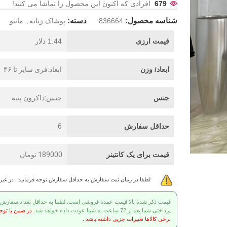
679
افرادی که اکنون این محصول را تماشا می کنند!
شناسه محصول:
دسته:
836664
پوشاک زنانه
,
مانتو
قیمت ارزی
1.44 دلار
ابعاد/ وزن
ابعاد:فری سایز تا ۴۶
جنس
جنس:داکرون پنبه
حداقل سفارش
6
قیمت برای یک کانتینر
189000 تومان
لطفا در زمان ثبت سفارش به حداقل سفارش توجه فرمایید . در غی
قیمت ذکر شده بالا قیمت عمده فروشی است. لطفا به حداقل تعداد سفارش توج
پرداختی شما بعد از 72 ساعت به شما عودت داده خواهد شد.
در ضمن با توج
برخی کالاها تغییرات جزیی داشته باشد .