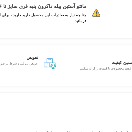
مانتو آستين پیله داکرون پنبه فری سایز تا ۴۶ رنگبندی تك رنگ
فرمائید
تعویض
مین کیفیت
عویض بی قید و شرط در صو
 فقط محصولات با کیفیت را ارائه میکنیم