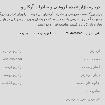
درباره بازار عمده فروشی و صادرات آرکارنو
بازار بزرگ عمده فروشی و صادرات آرکارنو این فرصت را برای تجار و بازرگا
بصورت آنلاین و اینترنتی باعث میشود که خریداران بدون نیاز فیزیکی در با
تجار و بازرگانان با قیمت مناسب قرار داده است .
تلفن پشتیبانی
26428860-021
| شنبه تا چهارشنبه ۹ تا ۱۷ | پنجشنبه ۹ تا ۱۳
آرکارنو
آرکارنو در جهان
صفحه اصلی
wholesalehall
اخبار و مقالات
آرکارنو ترکیه
درباره آرکارنو
آرکارنو روسیه
چگونه کار میکنیم ؟
آرکارنو انگلیسی
تماس با ما
قوانین و مقررات آرکارنو