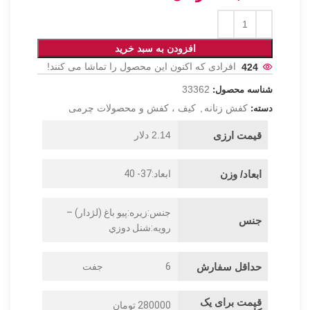
افزودن به سبد خرید
424
افرادی که اکنون این محصول را تماشا می کنند!
33362
شناسه محصول:
کفش زنانه
,
کیف ، کفش و محصولات چرمی
دسته:
قیمت ارزی
2.14 دلار
ابعاد/ وزن
ابعاد:37- 40
جنس:زيره:پيو باغ (لژدار) –
جنس
رويه:شنل دوزي
حداقل سفارش
6
جفت
قیمت برای یک
280000 تومان