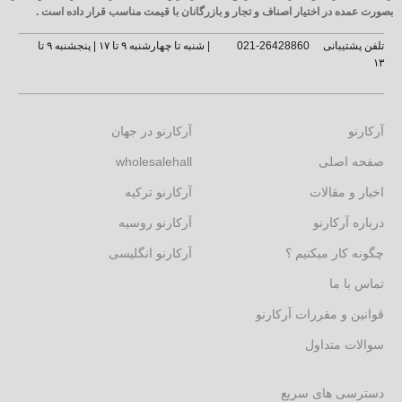
بصورت عمده در اختیار اصناف و تجار و بازرگانان با قیمت مناسب قرار داده است .
تلفن پشتیبانی
26428860-021
| شنبه تا چهارشنبه ۹ تا ۱۷ | پنجشنبه ۹ تا
۱۳
آرکارنو
آرکارنو در جهان
صفحه اصلی
wholesalehall
اخبار و مقالات
آرکارنو ترکیه
درباره آرکارنو
آرکارنو روسیه
چگونه کار میکنیم ؟
آرکارنو انگلیسی
تماس با ما
قوانین و مقررات آرکارنو
سوالات متداول
دسترسی های سریع