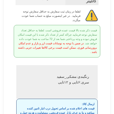
کانتینر
لطفا در زمان ثبت سفارش به حداقل سفارش توجه
فرمایید . در غیر اینصورت مبلغ به حساب شما عودت
میگردد
قیمت ذکر شده بالا قیمت عمده فروشی است. لطفا به حداقل تعداد
سفارش توجه فرمایید چراکه کمتر از تعداد ذکر شده با این قیمت امکان
فروش نبوده و وجه پرداختی شما بعد از 72 ساعت به شما عودت داده
خواهد شد.
در ضمن با توجه به نوسانات قیمت ارز و بازار و عدم امکان
بروزرسانی فوری، ممکن است قیمت برخی کالاها تغییرات جزیی داشته
باشد .
رنگبندی:مشکی_سفید
سری:۶تایی و ۱۲تایی
ارسال کالا:
قیمت های اعلام شده بر اساس تحویل درب انبار تامین کننده
میباشد و بنا به عرف بازار عمده فروشی، مسئولیت و هزینه حمل و