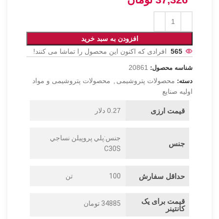
افزودن به سبد خرید
565
افرادی که اکنون این محصول را تماشا می کنند!
20861
شناسه محصول:
محصولات پتروشیمی
,
محصولات پتروشیمی و مواد
دسته:
اولیه صنایع
قیمت ارزی
0.27 دلار
جنس:پلي پروپيلن نساجي
جنس
C30S
حداقل سفارش
100
تن
قیمت برای یک
34885 تومان
کانتینر