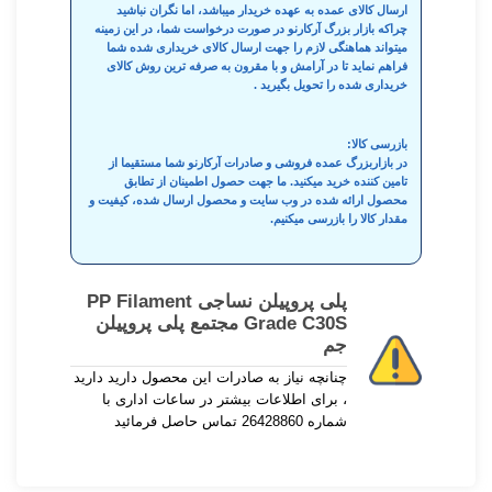
ارسال کالای عمده به عهده خریدار میباشد، اما نگران نباشید
چراکه بازار بزرگ آرکارنو در صورت درخواست شما، در این زمینه
میتواند هماهنگی لازم را جهت ارسال کالای خریداری شده شما
فراهم نماید تا در آرامش و با مقرون به صرفه ترین روش کالای
خریداری شده را تحویل بگیرید .
بازرسی کالا:
در بازاربزرگ عمده فروشی و صادرات آرکارنو شما مستقیما از
تامین کننده خرید میکنید. ما جهت حصول اطمینان از تطابق
محصول ارائه شده در وب سایت و محصول ارسال شده، کیفیت و
مقدار کالا را بازرسی میکنیم.
پلی پروپیلن نساجی PP Filament
Grade C30S مجتمع پلی پروپیلن
جم
چنانچه نیاز به صادرات این محصول دارید دارید
، برای اطلاعات بیشتر در ساعات اداری با
شماره 26428860 تماس حاصل فرمائید