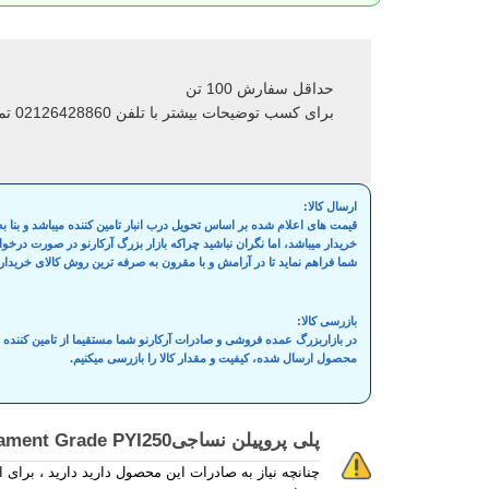
حداقل سفارش 100 تن
برای کسب توضیحات بیشتر با تلفن 02126428860 تماس حاصل فرمایید
ارسال کالا:
قیمت های اعلام شده بر اساس تحویل درب انبار تامین کننده میباشد و بنا
خریدار میباشد، اما نگران نباشید چراکه بازار بزرگ آرکارنو در صورت درخ
شما فراهم نماید تا در آرامش و با مقرون به صرفه ترین روش کالای خریدار
بازرسی کالا:
در بازاربزرگ عمده فروشی و صادرات آرکارنو شما مستقیما از تامین کنند
محصول ارسال شده، کیفیت و مقدار کالا را بازرسی میکنیم.
پلی پروپیلن نساجیPP Filament Grade PYI250 مجتمع پلی نار