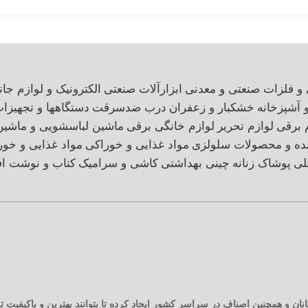
 و فلزات صنعتی و معدنی
ابزارآلات صنعتی
الکترونیک و لوازم جان
و آشپزخانه
خشکبار و زعفران
درب ضدسرقت
دستگاهها و تجهیزا
 برقی
لوازم تحریر
لوازم خانگی برقی
ماشین لباسشویی و ماشی
نده و محصولات سلولزی
مواد غذایی و خوراکی
مواد غذایی و خور
لی
پوشاک زنانه
چینی بهداشتی
کاشی و سرامیک
کتاب و نوشت اف
نان و همچنین اصناف در سراسر کشور ایجاد کرده تا بتوانند بهترین و باکیفیت