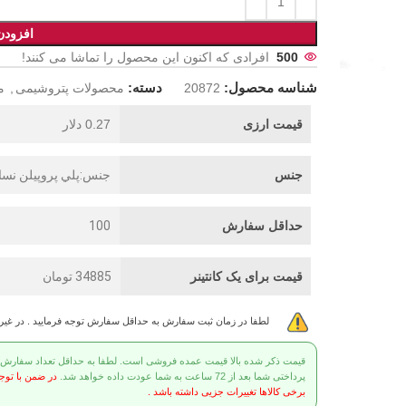
افزودن
500
افرادی که اکنون این محصول را تماشا می کنند!
شناسه محصول:
دسته:
20872
محصولات پتروشیمی
,
م
قیمت ارزی
0.27 دلار
جنس
جنس:پلي پروپيلن نساجي 50
حداقل سفارش
100
قیمت برای یک کانتینر
34885 تومان
لطفا در زمان ثبت سفارش به حداقل سفارش توجه فرمایید . در غی
قیمت ذکر شده بالا قیمت عمده فروشی است. لطفا به حداقل تعداد سفارش توج
پرداختی شما بعد از 72 ساعت به شما عودت داده خواهد شد.
در ضمن با توج
برخی کالاها تغییرات جزیی داشته باشد .