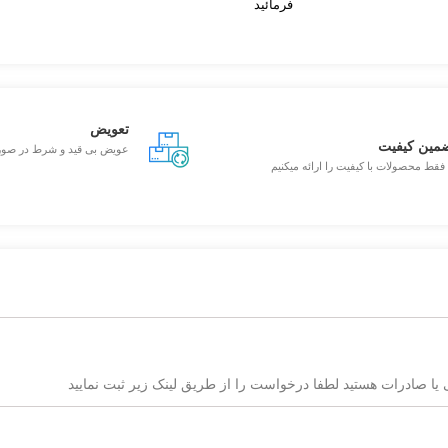
فرمائید
تعویض
مین کیفیت
عویض بی قید و شرط در صو
 فقط محصولات با کیفیت را ارائه میکنیم
یا صادرات هستید لطفا درخواست را از طریق لینک زیر ثبت نمایید