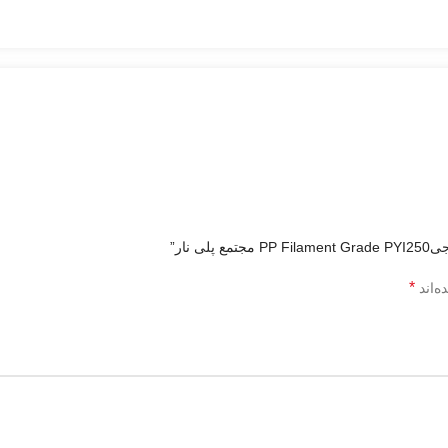
نار”
*
ه‌اند