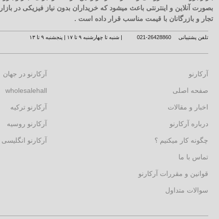
بصورت آنلاین و اینترنتی باعث میشود که خریداران بدون نیاز فیزیکی در با
تجار و بازرگانان با قیمت مناسب قرار داده است .
تلفن پشتیبانی
26428860-021
| شنبه تا چهارشنبه ۹ تا ۱۷ | پنجشنبه ۹ تا ۱۳
آرکارنو
آرکارنو در جهان
صفحه اصلی
wholesalehall
اخبار و مقالات
آرکارنو ترکیه
درباره آرکارنو
آرکارنو روسیه
چگونه کار میکنیم ؟
آرکارنو انگلیسی
تماس با ما
قوانین و مقررات آرکارنو
سوالات متداول