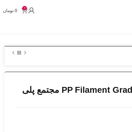
0
0
تومان
پلی پروپیلن نساجیPP Filament Grade PYI250 مجتمع پلی