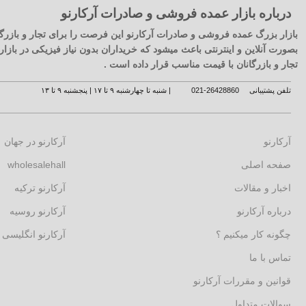
درباره بازار عمده فروشی و صادرات آرکارنو
بازار بزرگ عمده فروشی و صادرات آرکارنو این فرصت را برای تجار و بازرگا
بصورت آنلاین و اینترنتی باعث میشود که خریداران بدون نیاز فیزیکی در با
تجار و بازرگانان با قیمت مناسب قرار داده است .
تلفن پشتیبانی
26428860-021
| شنبه تا چهارشنبه ۹ تا ۱۷ | پنجشنبه ۹ تا ۱۳
آرکارنو
آرکارنو در جهان
صفحه اصلی
wholesalehall
اخبار و مقالات
آرکارنو ترکیه
درباره آرکارنو
آرکارنو روسیه
چگونه کار میکنیم ؟
آرکارنو انگلیسی
تماس با ما
قوانین و مقررات آرکارنو
سوالات متداول