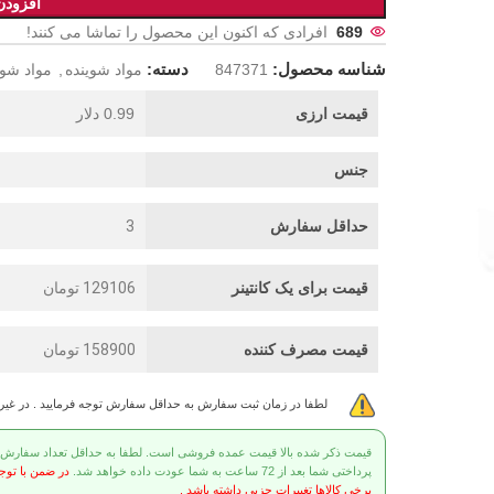
افزودن
689
افرادی که اکنون این محصول را تماشا می کنند!
شناسه محصول:
دسته:
847371
مواد شوینده
,
مواد شو
قیمت ارزی
0.99 دلار
جنس
حداقل سفارش
3
قیمت برای یک کانتینر
129106 تومان
قیمت مصرف کننده
158900 تومان
لطفا در زمان ثبت سفارش به حداقل سفارش توجه فرمایید . در غی
قیمت ذکر شده بالا قیمت عمده فروشی است. لطفا به حداقل تعداد سفارش توج
پرداختی شما بعد از 72 ساعت به شما عودت داده خواهد شد.
در ضمن با توج
برخی کالاها تغییرات جزیی داشته باشد .