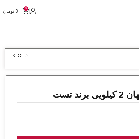
0
0
تومان
د تست