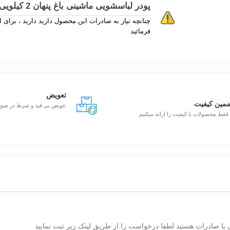
پودر لباسشویی ماشینی باغ پنهان 2 کیلویی برند تست
فرمائید
تعویض
مین کیفیت
عویض بی قید و شرط در صو
 فقط محصولات با کیفیت را ارائه میکنیم
یا صادرات هستید لطفا درخواست را از طریق لینک زیر ثبت نمایید