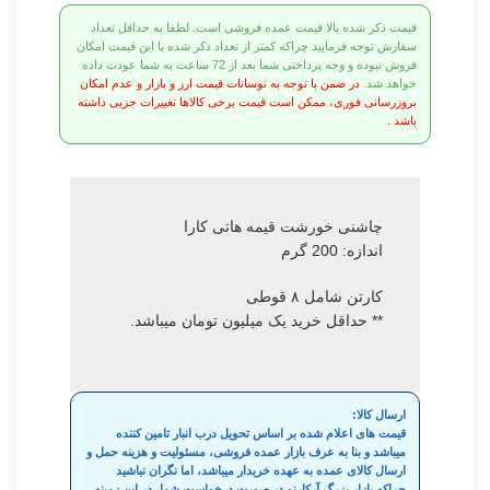
قیمت ذکر شده بالا قیمت عمده فروشی است. لطفا به حداقل تعداد
سفارش توجه فرمایید چراکه کمتر از تعداد ذکر شده با این قیمت امکان
فروش نبوده و وجه پرداختی شما بعد از 72 ساعت به شما عودت داده
خواهد شد.
در ضمن با توجه به نوسانات قیمت ارز و بازار و عدم امکان
بروزرسانی فوری، ممکن است قیمت برخی کالاها تغییرات جزیی داشته
باشد .
چاشنی خورشت قیمه هاتی کارا
اندازه: 200 گرم
کارتن شامل ۸ قوطی
** حداقل خرید یک میلیون تومان میباشد.
ارسال کالا:
قیمت های اعلام شده بر اساس تحویل درب انبار تامین کننده
میباشد و بنا به عرف بازار عمده فروشی، مسئولیت و هزینه حمل و
ارسال کالای عمده به عهده خریدار میباشد، اما نگران نباشید
چراکه بازار بزرگ آرکارنو در صورت درخواست شما، در این زمینه