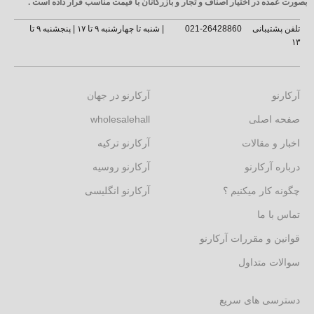
بصورت عمده در اختیار اصناف و تجار و بازرگانان با قیمت مناسب قرار داده است .
تلفن پشتیبانی
26428860-021
| شنبه تا چهارشنبه ۹ تا ۱۷ | پنجشنبه ۹ تا
۱۳
آرکارنو
آرکارنو در جهان
صفحه اصلی
wholesalehall
اخبار و مقالات
آرکارنو ترکیه
درباره آرکارنو
آرکارنو روسیه
چگونه کار میکنیم ؟
آرکارنو انگلیسی
تماس با ما
قوانین و مقررات آرکارنو
سوالات متداول
دسترسی های سریع