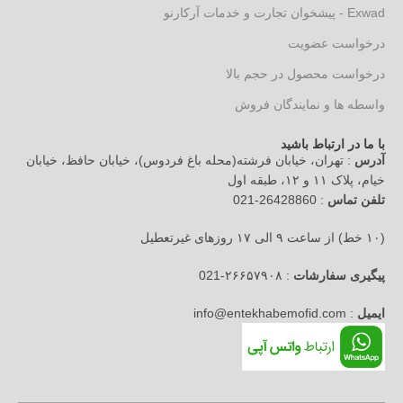
Exwad - پیشخوان تجارت و خدمات آرکارنو
درخواست عضویت
درخواست محصول در حجم بالا
واسطه ها و نمایندگان فروش
با ما در ارتباط باشید
آدرس
: تهران، خیابان فرشته(محله باغ فردوس)، خیابان حافظ، خیابان
خیام، پلاک ۱۱ و ۱۲، طبقه اول
تلفن تماس
: 26428860-021
(۱۰ خط) از ساعت ۹ الی ۱۷ روزهای غیرتعطیل
پیگیری سفارشات
: ۲۶۶۵۷۹۰۸-021
ایمیل
: info@entekhabemofid.com