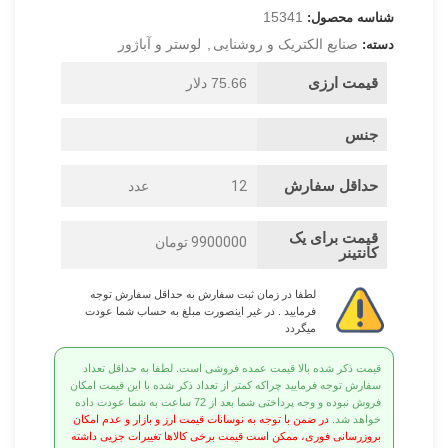
15341
شناسه محصول:
صنایع الکتریک و روشنایی
,
لوستر و آباژور
دسته:
قیمت ارزی
75.66 دلار
جنس
حداقل سفارش
12
عدد
قیمت برای یک
9900000 تومان
کانتینر
لطفا در زمان ثبت سفارش به حداقل سفارش توجه
فرمایید . در غیر اینصورت مبلغ به حساب شما عودت
میگردد
قیمت ذکر شده بالا قیمت عمده فروشی است. لطفا به حداقل تعداد
سفارش توجه فرمایید چراکه کمتر از تعداد ذکر شده با این قیمت امکان
فروش نبوده و وجه پرداختی شما بعد از 72 ساعت به شما عودت داده
خواهد شد.
در ضمن با توجه به نوسانات قیمت ارز و بازار و عدم امکان
بروزرسانی فوری، ممکن است قیمت برخی کالاها تغییرات جزیی داشته