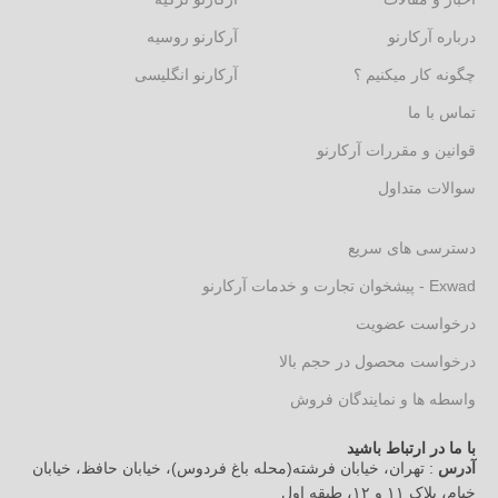
درباره آرکارنو
آرکارنو روسیه
چگونه کار میکنیم ؟
آرکارنو انگلیسی
تماس با ما
قوانین و مقررات آرکارنو
سوالات متداول
دسترسی های سریع
Exwad - پیشخوان تجارت و خدمات آرکارنو
درخواست عضویت
درخواست محصول در حجم بالا
واسطه ها و نمایندگان فروش
با ما در ارتباط باشید
آدرس
: تهران، خیابان فرشته(محله باغ فردوس)، خیابان حافظ، خیابان
خیام، پلاک ۱۱ و ۱۲، طبقه اول