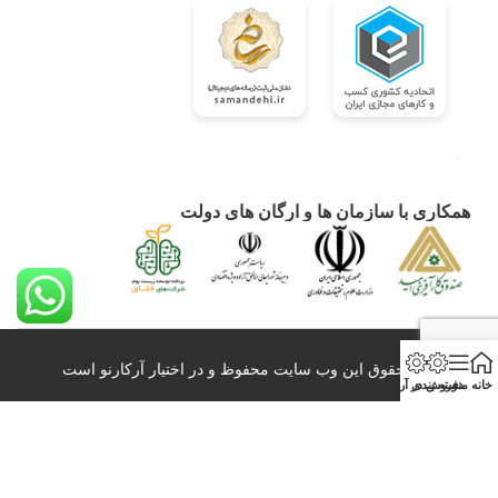
همکاری با سازمان ها و ارگان های دولت
کلیه حقوق این وب سایت محفوظ و در اختیار آرکارنو است
خانه
منو
دسته بندی
فروش در آرکارنو
0098-21-26428860 info@arkarno.com
All Right Reserved – 2020-2024
بازاربزرگ آنلاین عمده فروشی و صادرات آرکارنو