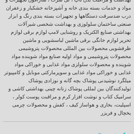
مواد و خدمات بسته بندی
خانه و آشپزخانه
خشکبار و زعفران
درب ضدسرقت
دستگاهها و تجهیزات بسته بندی
رنگ و ابزار
صنعتی
ساختمان
سلولوزی و بهداشت شخصی
شیرآلات
بهداشتی
صنایع الکتریک و روشنایی
لامپ
لوازم برقی
لوازم
تحریر
لوازم خانگی برقی
ماشین لباسشویی و ماشین
ظرفشویی
محصولات بین المللی
محصولات پتروشیمی
محصولات پتروشیمی و مواد اولیه صنایع
مواد شوینده
مواد
شوینده و محصولات سلولزی
مواد غذایی و خوراکی
مواد
غذایی و خوراکی
مواد غذایی و سوپرمارکتی
موبایل و کامپیوتر
میلگرد
نوشیدنی
پوشاک بچه گانه و نوزادی
پوشاک
تولیدکنندگان بین لمللی
پوشاک زنانه
چینی بهداشتی
کاشی و
سرامیک
کتاب و نوشت افزار
کرم و مراقبت پوست
کولر ،
اسپلیت، بخاری و هواساز
کیف ، کفش و محصولات چرمی
یخچال و فریزر