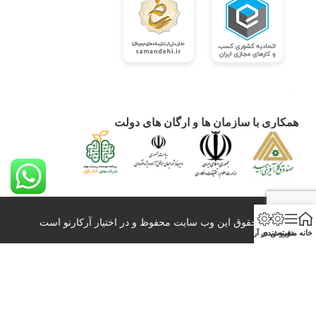
همکاری با سازمان ها و ارگان های دولت
کلیه حقوق این وب سایت محفوظ و در اختیار آرکارنو است
خانه
منو
دسته بندی
فروش در آرکارنو
0098-21-26428860 info@arkarno.com
All Right Reserved – 2020-2024
بازاربزرگ آنلاین عمده فروشی و صادرات آرکارنو