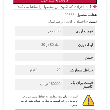
افزودن به سبد خرید
449
افرادی که اکنون این محصول را تماشا می کنند!
20368
شناسه محصول:
ساختمان
,
کاشی و سرامیک
دسته:
قیمت ارزی
1.38 دلار
ابعاد/ وزن
ابعاد:80 در 30
جنس
حداقل سفارش
20
کارتن
قیمت برای یک
180000 تومان
کانتینر
لطفا در زمان ثبت سفارش به حداقل سفارش توجه
فرمایید . در غیر اینصورت مبلغ به حساب شما عودت
میگردد