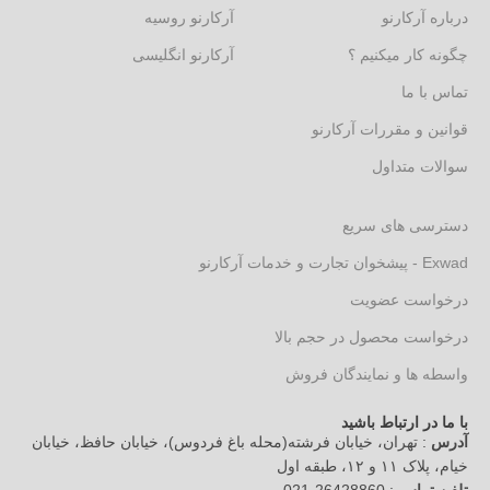
درباره آرکارنو
آرکارنو روسیه
چگونه کار میکنیم ؟
آرکارنو انگلیسی
تماس با ما
قوانین و مقررات آرکارنو
سوالات متداول
دسترسی های سریع
Exwad - پیشخوان تجارت و خدمات آرکارنو
درخواست عضویت
درخواست محصول در حجم بالا
واسطه ها و نمایندگان فروش
با ما در ارتباط باشید
آدرس
: تهران، خیابان فرشته(محله باغ فردوس)، خیابان حافظ، خیابان
خیام، پلاک ۱۱ و ۱۲، طبقه اول
تلفن تماس
: 26428860-021