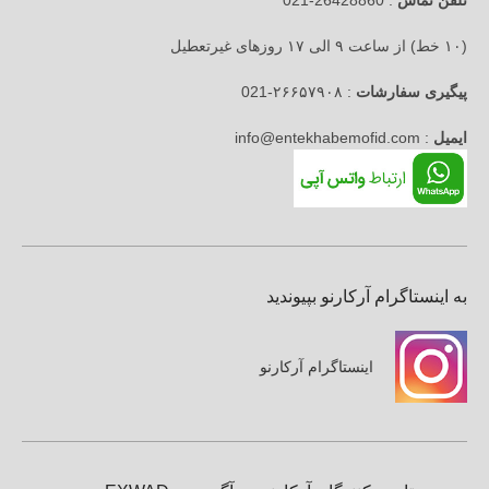
(۱۰ خط) از ساعت ۹ الی ۱۷ روزهای غیرتعطیل
پیگیری سفارشات
: ۲۶۶۵۷۹۰۸-021
ایمیل
: info@entekhabemofid.com
به اینستاگرام آرکارنو بپیوندید
اینستاگرام آرکارنو