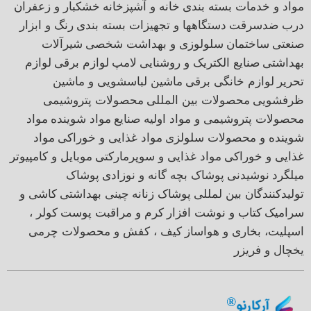
مواد و خدمات بسته بندی
خانه و آشپزخانه
خشکبار و زعفران
درب ضدسرقت
دستگاهها و تجهیزات بسته بندی
رنگ و ابزار
صنعتی
ساختمان
سلولوزی و بهداشت شخصی
شیرآلات
بهداشتی
صنایع الکتریک و روشنایی
لامپ
لوازم برقی
لوازم
تحریر
لوازم خانگی برقی
ماشین لباسشویی و ماشین
ظرفشویی
محصولات بین المللی
محصولات پتروشیمی
محصولات پتروشیمی و مواد اولیه صنایع
مواد شوینده
مواد
شوینده و محصولات سلولزی
مواد غذایی و خوراکی
مواد
غذایی و خوراکی
مواد غذایی و سوپرمارکتی
موبایل و کامپیوتر
میلگرد
نوشیدنی
پوشاک بچه گانه و نوزادی
پوشاک
تولیدکنندگان بین لمللی
پوشاک زنانه
چینی بهداشتی
کاشی و
سرامیک
کتاب و نوشت افزار
کرم و مراقبت پوست
کولر ،
اسپلیت، بخاری و هواساز
کیف ، کفش و محصولات چرمی
یخچال و فریزر