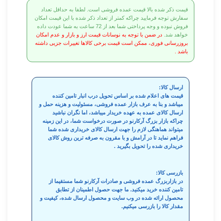
قیمت ذکر شده بالا قیمت عمده فروشی است. لطفا به حداقل تعداد
سفارش توجه فرمایید چراکه کمتر از تعداد ذکر شده با این قیمت امکان
فروش نبوده و وجه پرداختی شما بعد از 72 ساعت به شما عودت داده
خواهد شد.
در ضمن با توجه به نوسانات قیمت ارز و بازار و عدم امکان
بروزرسانی فوری، ممکن است قیمت برخی کالاها تغییرات جزیی داشته
باشد .
ارسال کالا:
قیمت های اعلام شده بر اساس تحویل درب انبار تامین کننده
میباشد و بنا به عرف بازار عمده فروشی، مسئولیت و هزینه حمل و
ارسال کالای عمده به عهده خریدار میباشد، اما نگران نباشید
چراکه بازار بزرگ آرکارنو در صورت درخواست شما، در این زمینه
میتواند هماهنگی لازم را جهت ارسال کالای خریداری شده شما
فراهم نماید تا در آرامش و با مقرون به صرفه ترین روش کالای
خریداری شده را تحویل بگیرید .
بازرسی کالا:
در بازاربزرگ عمده فروشی و صادرات آرکارنو شما مستقیما از
تامین کننده خرید میکنید. ما جهت حصول اطمینان از تطابق
محصول ارائه شده در وب سایت و محصول ارسال شده، کیفیت و
مقدار کالا را بازرسی میکنیم.