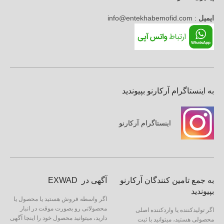
ایمیل
: info@entekhabemofid.com
به اینستاگرام آرکارنو بپیوندید
اینستاگرام آرکارنو
به جمع تامین کنندگان آرکارنو
آگهی در EXWAD
بپیوندید
اگر واسطه فروش هستید یا محصول یا
محصولاتی رو بصورت موقت در انبار
اگر تولیدکننده یا واردکننده اصلی
دارید، میتوانید محصول خود را اینجا آگهی
محصولی هستید، میتوانید با ثبت