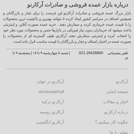
درباره بازار عمده فروشی و صادرات آرکارنو
بازار بزرگ عمده فروشی و صادرات آرکارنو این فرصت را برای تجار و بازرگانان و
همچنین اصناف در سراسر کشور ایجاد کرده تا بتوانند بهترین و باکیفیت ترین محصولات
را با قیمت عمده خریداری کرده و سفارش دهند . خرید عمده بصورت آنلاین و اینترنتی
باعث میشود که خریداران بدون نیاز فیزیکی در بازارها جنس و محصولات مورد نظر خود
را انتخاب کرده و اینترنتی سفارش دهند. آرکارنو طیف گسترده ای از محصولات را
بصورت عمده در اختیار اصناف و تجار و بازرگانان با قیمت مناسب قرار داده است .
تلفن پشتیبانی
26428860-021
| شنبه تا چهارشنبه ۹ تا ۱۷ | پنجشنبه ۹ تا
۱۳
آرکارنو
آرکارنو در جهان
صفحه اصلی
wholesalehall
اخبار و مقالات
آرکارنو ترکیه
درباره آرکارنو
آرکارنو روسیه
چگونه کار میکنیم ؟
آرکارنو انگلیسی
تماس با ما