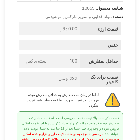
13059
شناسه محصول:
مواد غذایی و سوپرمارکتی
,
نوشیدنی
دسته:
قیمت ارزی
0.00 دلار
جنس
حداقل سفارش
100
بسته/باکس
قیمت برای یک
222 تومان
کانتینر
لطفا در زمان ثبت سفارش به حداقل سفارش توجه
فرمایید . در غیر اینصورت مبلغ به حساب شما عودت
میگردد
قیمت ذکر شده بالا قیمت عمده فروشی است. لطفا به حداقل تعداد
سفارش توجه فرمایید چراکه کمتر از تعداد ذکر شده با این قیمت امکان
فروش نبوده و وجه پرداختی شما بعد از 72 ساعت به شما عودت داده
خواهد شد.
در ضمن با توجه به نوسانات قیمت ارز و بازار و عدم امکان
بروزرسانی فوری، ممکن است قیمت برخی کالاها تغییرات جزیی داشته