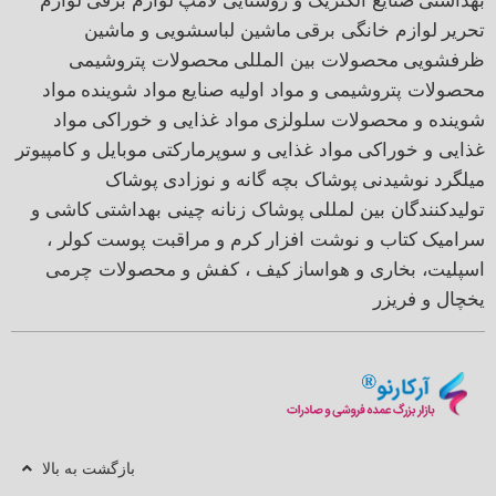
بهداشتی
صنایع الکتریک و روشنایی
لامپ
لوازم برقی
لوازم
تحریر
لوازم خانگی برقی
ماشین لباسشویی و ماشین
ظرفشویی
محصولات بین المللی
محصولات پتروشیمی
محصولات پتروشیمی و مواد اولیه صنایع
مواد شوینده
مواد
شوینده و محصولات سلولزی
مواد غذایی و خوراکی
مواد
غذایی و خوراکی
مواد غذایی و سوپرمارکتی
موبایل و کامپیوتر
میلگرد
نوشیدنی
پوشاک بچه گانه و نوزادی
پوشاک
تولیدکنندگان بین لمللی
پوشاک زنانه
چینی بهداشتی
کاشی و
سرامیک
کتاب و نوشت افزار
کرم و مراقبت پوست
کولر ،
اسپلیت، بخاری و هواساز
کیف ، کفش و محصولات چرمی
یخچال و فریزر
بازگشت به بالا