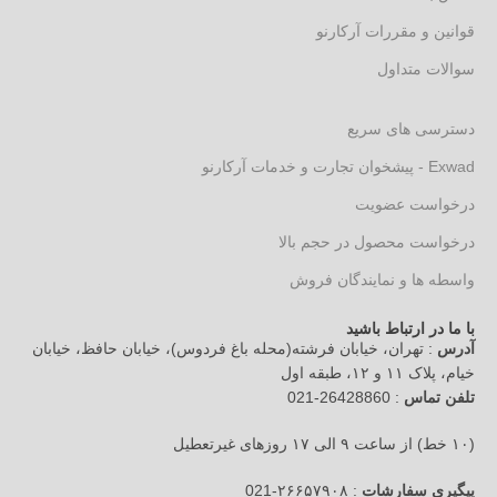
قوانین و مقررات آرکارنو
سوالات متداول
دسترسی های سریع
Exwad - پیشخوان تجارت و خدمات آرکارنو
درخواست عضویت
درخواست محصول در حجم بالا
واسطه ها و نمایندگان فروش
با ما در ارتباط باشید
آدرس
: تهران، خیابان فرشته(محله باغ فردوس)، خیابان حافظ، خیابان
خیام، پلاک ۱۱ و ۱۲، طبقه اول
تلفن تماس
: 26428860-021
(۱۰ خط) از ساعت ۹ الی ۱۷ روزهای غیرتعطیل
پیگیری سفارشات
: ۲۶۶۵۷۹۰۸-021